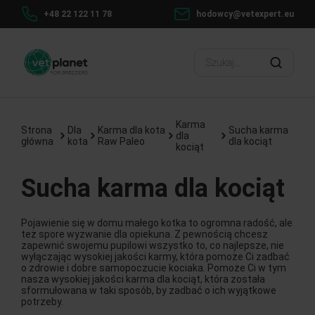
+48 22 122 11 78
hodowcy@vetexpert.eu
Karma
Strona
Dla
Karma dla kota
Sucha karma
dla
główna
kota
Raw Paleo
dla kociąt
kociąt
Sucha karma dla kociąt
Pojawienie się w domu małego kotka to ogromna radość, ale
też spore wyzwanie dla opiekuna. Z pewnością chcesz
zapewnić swojemu pupilowi wszystko to, co najlepsze, nie
wyłączając wysokiej jakości karmy, która pomoże Ci zadbać
o zdrowie i dobre samopoczucie kociaka. Pomoże Ci w tym
nasza wysokiej jakości karma dla kociąt, która została
sformułowana w taki sposób, by zadbać o ich wyjątkowe
potrzeby.