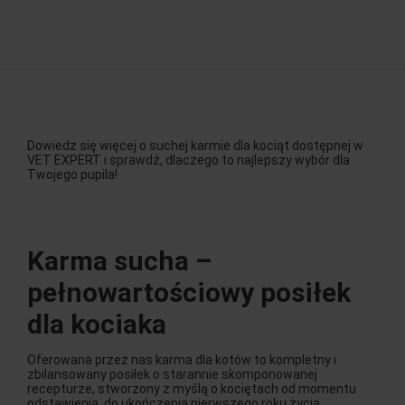
Dowiedz się więcej o suchej karmie dla kociąt dostępnej w
VET EXPERT i sprawdź, dlaczego to najlepszy wybór dla
Twojego pupila!
Karma sucha –
pełnowartościowy posiłek
dla kociaka
Oferowana przez nas karma dla kotów to kompletny i
zbilansowany posiłek o starannie skomponowanej
recepturze, stworzony z myślą o kociętach od momentu
odstawienia, do ukończenia pierwszego roku życia.