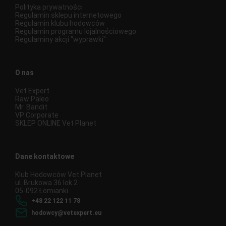
Polityka prywatności
Regulamin sklepu internetowego
Regulamin klubu hodowców
Regulamin programu lojalnościowego
Regulaminy akcji "wyprawki"
O nas
Vet Expert
Raw Paleo
Mr. Bandit
VP Corporate
SKLEP ONLINE Vet Planet
Dane kontaktowe
Klub Hodowców Vet Planet
ul. Brukowa 36 lok.2
05-092 Łomianki
+48 22 122 11 78
hodowcy@vetexpert.eu