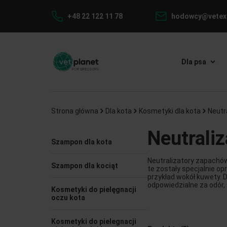
+48 22 122 11 78
hodowcy@vetexp
Dla psa
Strona główna
Dla kota
Kosmetyki dla kota
Neutr
Neutrali
Szampon dla kota
Neutralizatory zapachó
Szampon dla kociąt
te zostały specjalnie 
przykład wokół kuwety. 
odpowiedzialne za odór,
Kosmetyki do pielęgnacji
oczu kota
Kosmetyki do pielegnacji