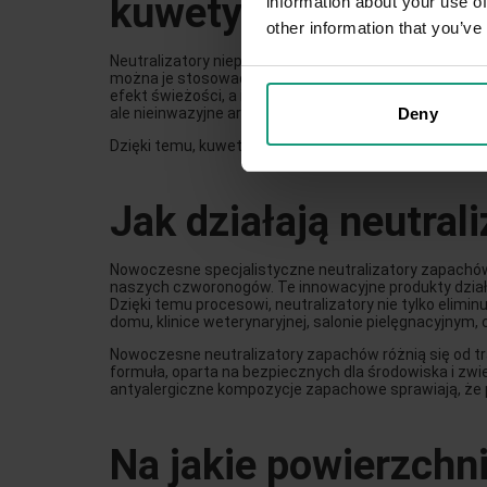
kuwety
information about your use of
other information that you’ve
Neutralizatory nieprzyjemnych kocich zapachów to ni
można je stosować zarówno na podłożu, jak i na ści
efekt świeżości, a ich bezpieczne składniki sprawiaj
ale nieinwazyjne aromaty, które dodatkowo poprawiaj
Deny
Dzięki temu, kuweta pozostaje higieniczna i wolna od
Jak działają neutral
Nowoczesne specjalistyczne neutralizatory zapachów 
naszych czworonogów. Te innowacyjne produkty działa
Dzięki temu procesowi, neutralizatory nie tylko elimi
domu, klinice weterynaryjnej, salonie pielęgnacyjnym, 
Nowoczesne neutralizatory zapachów różnią się od tr
formuła, oparta na bezpiecznych dla środowiska i z
antyalergiczne kompozycje zapachowe sprawiają, że pr
Na jakie powierzchn