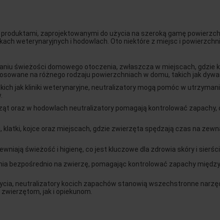
roduktami, zaprojektowanymi do użycia na szeroką gamę powierzchni,
kach weterynaryjnych i hodowlach. Oto niektóre z miejsc i powierzch
niu świeżości domowego otoczenia, zwłaszcza w miejscach, gdzie ko
osowane na różnego rodzaju powierzchniach w domu, takich jak dywany,
akich jak kliniki weterynaryjne, neutralizatory mogą pomóc w utrzyma
.
erząt oraz w hodowlach neutralizatory pomagają kontrolować zapachy,
, klatki, kojce oraz miejscach, gdzie zwierzęta spędzają czas na zew
wniają świeżość i higienę, co jest kluczowe dla zdrowia skóry i sierści
nia bezpośrednio na zwierzę, pomagając kontrolować zapachy między 
ycia, neutralizatory kocich zapachów stanowią wszechstronne narzędz
zwierzętom, jak i opiekunom.