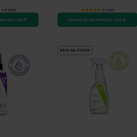
4.9 (154)
4.7 (60)
zobaczyć ceny
Zaloguj się, aby zobaczyć ceny
BRAK NA STANIE