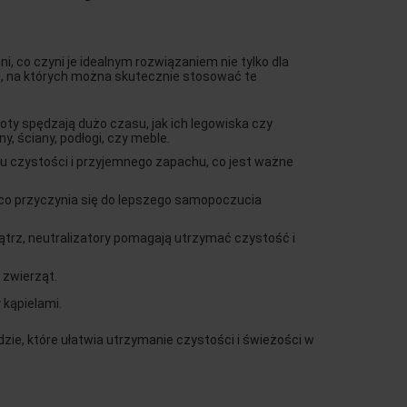
 co czyni je idealnym rozwiązaniem nie tylko dla
ni, na których można skutecznie stosować te
ty spędzają dużo czasu, jak ich legowiska czy
 ściany, podłogi, czy meble.
niu czystości i przyjemnego zapachu, co jest ważne
 co przyczynia się do lepszego samopoczucia
nątrz, neutralizatory pomagają utrzymać czystość i
 zwierząt.
kąpielami.
ie, które ułatwia utrzymanie czystości i świeżości w