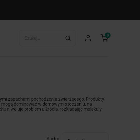
0
krymi zapachami pochodzenia zwierzęcego. Produkty
tóre mogą dominować w domowym otoczeniu, na
u niweluje problem u źródła, rozkładając molekuły
Sortuj