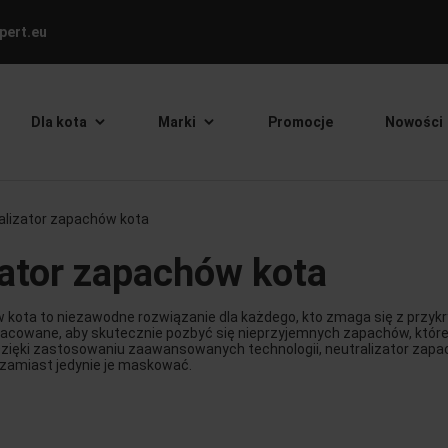
ert.eu
Dla kota
Marki
Promocje
Nowości
alizator zapachów kota
zator zapachów kota
w kota to niezawodne rozwiązanie dla każdego, kto zmaga się z przy
opracowane, aby skutecznie pozbyć się nieprzyjemnych zapachów, k
Dzięki zastosowaniu zaawansowanych technologii, neutralizator zapach
 zamiast jedynie je maskować.