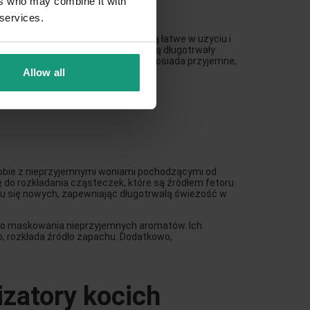
ers who may combine it with
 services.
czystość i świeżość w kuwecie. Są łatwe w użyciu i
. Pochłaniacze zapachów zapewniają długotrwały
Dodatkowo, wiele z tych produktów posiada przyjemne,
.
Allow all
arówno kota, jak i jego opiekunów.
 sobie z nieprzyjemnymi woniami pochodzącymi od
do rozkładania cząsteczek, które są źródłem fetoru.
aniu się nowych, zapewniając długotrwałą świeżość w
e do maskowania nieprzyjemnych aromatów. Ich
, rozkłada źródło zapachu. Dodatkowo,
izatory kocich