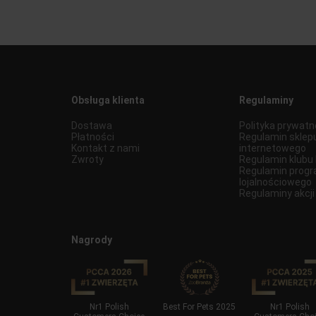
Obsługa klienta
Regulaminy
Dostawa
Polityka prywatn
Płatności
Regulamin sklep
Kontakt z nami
internetowego
Zwroty
Regulamin klub
Regulamin prog
lojalnościowego
Regulaminy akcji
Nagrody
finksy 2021
Nr1 Polish
Best For Pets 2025
Nr1 Polish