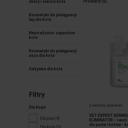
Produkty
(5)
skóry i sierści kota
Kosmetyki do pielęgnacji
łap dla kota
Neutralizator zapachów
kota
Kosmetyki do pielęgnacji
uszu dla kota
Odżywka dla kota
Filtry
2 warianty opakowań
Dla kogo
VET EXPERT KENNE
Dla psa
(4)
ELIMINATOR – neutr
dla psów i kotów - 
Dla kota
(5)