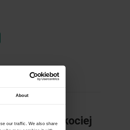
About
- idealny do kociej
se our traffic. We also share