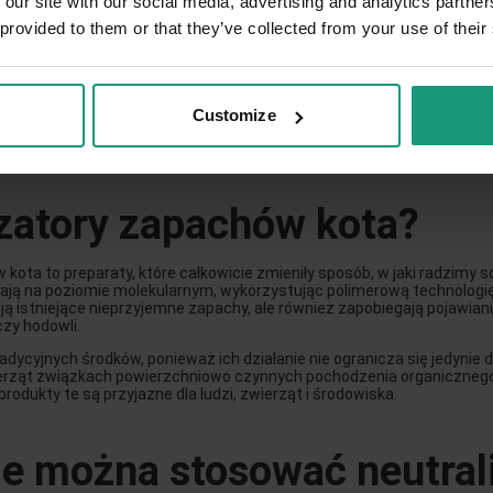
 our site with our social media, advertising and analytics partn
 provided to them or that they’ve collected from your use of their
ezastąpione produkty dla każdego opiekuna kota, który chce utrzymać 
ankach kuwety, co pozwala na kompleksowe zneutralizowanie zapachu
ą, że nie zaszkodzą one zdrowiu kota, nawet przy częstym kontakcie. 
ą atmosferę w pomieszczeniu, nie przytłaczając wrażliwego nosa kota
Customize
 nieprzyjemnych odorów, co przyczynia się do lepszego samopoczucia z
izatory zapachów kota?
kota to preparaty, które całkowicie zmieniły sposób, w jaki radzimy
ją na poziomie molekularnym, wykorzystując polimerową technologię 
nują istniejące nieprzyjemne zapachy, ale również zapobiegają pojawi
czy hodowli.
adycyjnych środków, ponieważ ich działanie nie ogranicza się jedyni
wierząt związkach powierzchniowo czynnych pochodzenia organicznego
odukty te są przyjazne dla ludzi, zwierząt i środowiska.
ie można stosować neutral