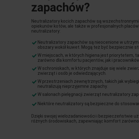
zapachów?
Neutralizatory kocich zapachów są wszechstronnymi p
opiekunów kotów, ale także w profesjonalnych placów
neutralizatory:
Neutralizatory zapachów są nieocenione w utrzyma
obszary wokół kuwet. Mogą też być bezpiecznie st
W miejscach, w których higiena jest priorytetem, t
zarówno dla komfortu pacjentów, jak i pracowników
W schroniskach, w których znajduje się wiele zwi
zwierząt i osób je odwiedzających.
W przestrzeniach zewnętrznych, takich jak wybiegi
neutralizują nieprzyjemne zapachy.
W salonach pielęgnacji zwierząt neutralizatory zape
Niektóre neutralizatory są bezpieczne do stosowa
Dzięki swojej wielozadaniowości i bezpieczeństwie uż
różnych środowiskach, zapewniając komfort zarówno 