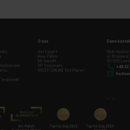
O nas
Dane konta
ości
Vet Expert
Klub Hodowc
u
Raw Paleo
ul. Brukowa 
Mr. Bandit
05-092 Łomi
u hodowców
VP Corporate
+48 22 
ramu
SKLEP ONLINE Vet Planet
hodowc
 "wyprawki"
Nr1 Polish
Top For Dog 2023
Top For Dog 2023 -
S