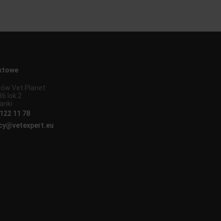
ktowe
ów Vet Planet
36 lok.2
anki
122 11 78
y@vetexpert.eu
finksy 2023
Sfinksy 2022
Top For Dog 2022
Sfinksy 2021