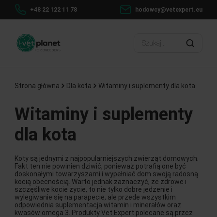
+48 22 122 11 78
hodowcy@vetexpert.eu
Strona główna
Dla kota
Witaminy i suplementy dla kota
Witaminy i suplementy
dla kota
Koty są jednymi z najpopularniejszych zwierząt domowych.
Fakt ten nie powinien dziwić, ponieważ potrafią one być
doskonałymi towarzyszami i wypełniać dom swoją radosną
kocią obecnością. Warto jednak zaznaczyć, że zdrowe i
szczęśliwe kocie życie, to nie tylko dobre jedzenie i
wylegiwanie się na parapecie, ale przede wszystkim
odpowiednia suplementacja witamin i minerałów oraz
kwasów omega 3. Produkty Vet Expert polecane są przez