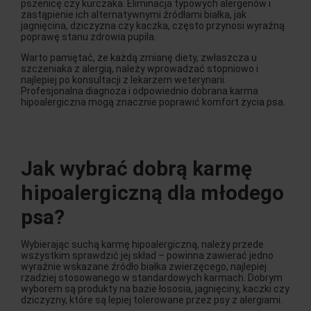
pszenicę czy kurczaka. Eliminacja typowych alergenów i
zastąpienie ich alternatywnymi źródłami białka, jak
jagnięcina, dziczyzna czy kaczka, często przynosi wyraźną
poprawę stanu zdrowia pupila.
Warto pamiętać, że każdą zmianę diety, zwłaszcza u
szczeniaka z alergią, należy wprowadzać stopniowo i
najlepiej po konsultacji z lekarzem weterynarii.
Profesjonalna diagnoza i odpowiednio dobrana karma
hipoalergiczna mogą znacznie poprawić komfort życia psa.
Jak wybrać dobrą karmę
hipoalergiczną dla młodego
psa?
Wybierając suchą karmę hipoalergiczną, należy przede
wszystkim sprawdzić jej skład – powinna zawierać jedno
wyraźnie wskazane źródło białka zwierzęcego, najlepiej
rzadziej stosowanego w standardowych karmach. Dobrym
wyborem są produkty na bazie łososia, jagnięciny, kaczki czy
dziczyzny, które są lepiej tolerowane przez psy z alergiami.