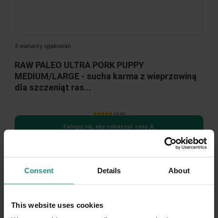
3 warianty opakowań
RAW PALEO ULTRA PORK PUPPY
MEDIUM/LARGE - sucha karma z wieprzowiną
dla szczeniąt ras...
4.9 (18)
Zaloguj się, aby zobaczyć ceny
Consent
Details
About
-39,00 ZŁ
This website uses cookies