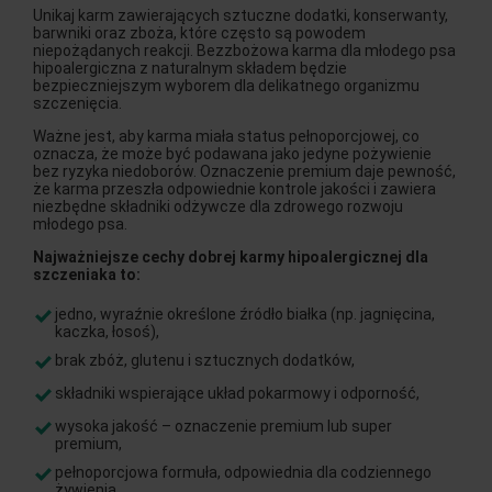
Unikaj karm zawierających sztuczne dodatki, konserwanty,
barwniki oraz zboża, które często są powodem
niepożądanych reakcji. Bezzbożowa karma dla młodego psa
hipoalergiczna z naturalnym składem będzie
bezpieczniejszym wyborem dla delikatnego organizmu
szczenięcia.
Ważne jest, aby karma miała status pełnoporcjowej, co
oznacza, że może być podawana jako jedyne pożywienie
bez ryzyka niedoborów. Oznaczenie premium daje pewność,
że karma przeszła odpowiednie kontrole jakości i zawiera
niezbędne składniki odżywcze dla zdrowego rozwoju
młodego psa.
Najważniejsze cechy dobrej karmy hipoalergicznej dla
szczeniaka to:
jedno, wyraźnie określone źródło białka (np. jagnięcina,
kaczka, łosoś),
brak zbóż, glutenu i sztucznych dodatków,
składniki wspierające układ pokarmowy i odporność,
wysoka jakość – oznaczenie premium lub super
premium,
pełnoporcjowa formuła, odpowiednia dla codziennego
żywienia.