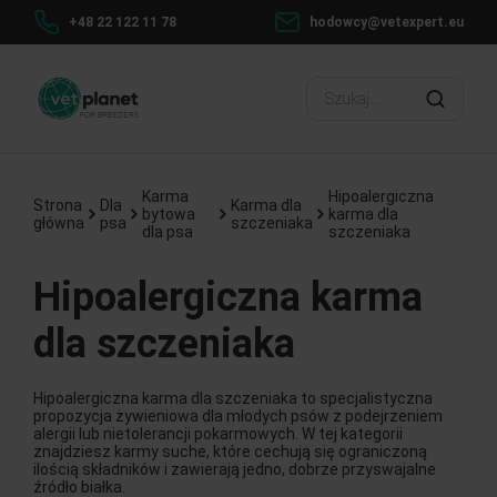
+48 22 122 11 78
hodowcy@vetexpert.eu
Karma
Hipoalergiczna
Strona
Dla
Karma dla
bytowa
karma dla
główna
psa
szczeniaka
dla psa
szczeniaka
Hipoalergiczna karma
dla szczeniaka
Hipoalergiczna karma dla szczeniaka to specjalistyczna
propozycja żywieniowa dla młodych psów z podejrzeniem
alergii lub nietolerancji pokarmowych. W tej kategorii
znajdziesz karmy suche, które cechują się ograniczoną
ilością składników i zawierają jedno, dobrze przyswajalne
źródło białka.