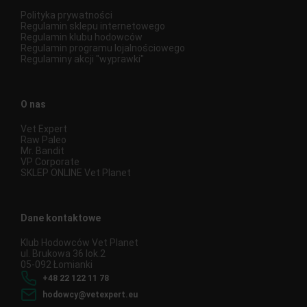
Polityka prywatności
Regulamin sklepu internetowego
Regulamin klubu hodowców
Regulamin programu lojalnościowego
Regulaminy akcji "wyprawki"
O nas
Vet Expert
Raw Paleo
Mr. Bandit
VP Corporate
SKLEP ONLINE Vet Planet
Dane kontaktowe
Klub Hodowców Vet Planet
ul. Brukowa 36 lok.2
05-092 Łomianki
+48 22 122 11 78
hodowcy@vetexpert.eu