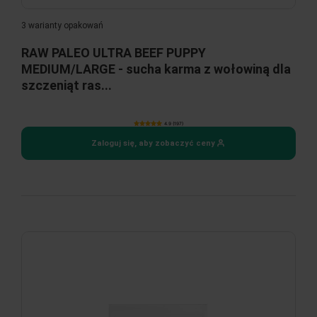
3 warianty opakowań
RAW PALEO ULTRA BEEF PUPPY
MEDIUM/LARGE - sucha karma z wołowiną dla
szczeniąt ras...
4.9 (197)
Zaloguj się, aby zobaczyć ceny