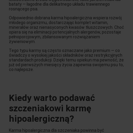
bataty — łagodne dla delikatnego układu trawiennego
rosnącego psa.
Odpowiednio dobrana karma hipoalergiczna wspiera rozwój
młodego organizmu, dostarczając komplet witamin,
minerałów oraz nienasyconych kwasów tłuszczowych. Choć
opiera się na eliminacji potencjalnych alergenów, pozostaje
pełnoporcjowym, zbilansowanym rozwiązaniem
żywieniowym.
Tego typu karmy są często oznaczane jako premium — co
świadczy o wysokiej jakości składników oraz restrykcyjnych
standardach produkcji. Dzięki temu opiekun ma pewność, że
już od pierwszych miesięcy życia zapewnia swojemu psu to,
co najlepsze.
Kiedy warto podawać
szczeniakowi karmę
hipoalergiczną?
Karma hipoalergiczna dla szczeniaka powinna być