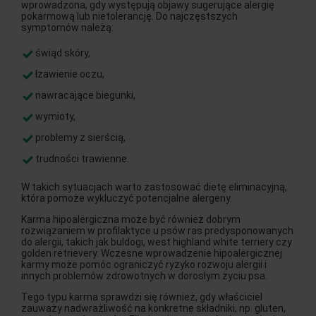
wprowadzona, gdy występują objawy sugerujące alergię
pokarmową lub nietolerancję. Do najczęstszych
symptomów należą:
świąd skóry,
łzawienie oczu,
nawracające biegunki,
wymioty,
problemy z sierścią,
trudności trawienne.
W takich sytuacjach warto zastosować dietę eliminacyjną,
która pomoże wykluczyć potencjalne alergeny.
Karma hipoalergiczna może być również dobrym
rozwiązaniem w profilaktyce u psów ras predysponowanych
do alergii, takich jak buldogi, west highland white terriery czy
golden retrievery. Wczesne wprowadzenie hipoalergicznej
karmy może pomóc ograniczyć ryzyko rozwoju alergii i
innych problemów zdrowotnych w dorosłym życiu psa.
Tego typu karma sprawdzi się również, gdy właściciel
zauważy nadwrażliwość na konkretne składniki, np. gluten,