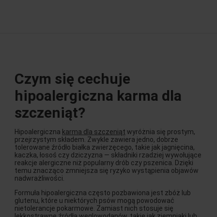
Czym się cechuje
hipoalergiczna karma dla
szczeniąt?
Hipoalergiczna
karma dla szczeniąt
wyróżnia się prostym,
przejrzystym składem. Zwykle zawiera jedno, dobrze
tolerowane źródło białka zwierzęcego, takie jak jagnięcina,
kaczka, łosoś czy dziczyzna — składniki rzadziej wywołujące
reakcje alergiczne niż popularny drób czy pszenica. Dzięki
temu znacząco zmniejsza się ryzyko wystąpienia objawów
nadwrażliwości.
Formuła hipoalergiczna często pozbawiona jest zbóż lub
glutenu, które u niektórych psów mogą powodować
nietolerancje pokarmowe. Zamiast nich stosuje się
lekkostrawne źródła węglowodanów, takie jak ziemniaki lub