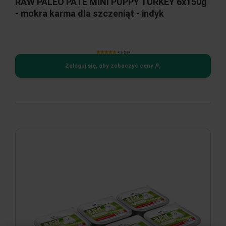
RAW PALEO PATE MINI PUPPY TURKEY 6x150g
- mokra karma dla szczeniąt - indyk
4.8 (26)
Zaloguj się, aby zobaczyć ceny