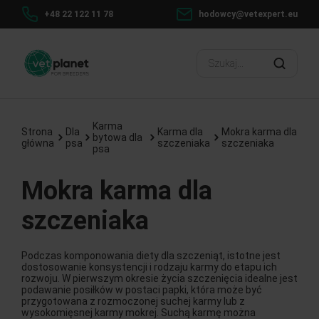
+48 22 122 11 78
hodowcy@vetexpert.eu
Karma
Strona
Dla
Karma dla
Mokra karma dla
bytowa dla
główna
psa
szczeniaka
szczeniaka
psa
Mokra karma dla
szczeniaka
Podczas komponowania diety dla szczeniąt, istotne jest
dostosowanie konsystencji i rodzaju karmy do etapu ich
rozwoju. W pierwszym okresie życia szczenięcia idealne jest
podawanie posiłków w postaci papki, która może być
przygotowana z rozmoczonej suchej karmy lub z
wysokomięsnej karmy mokrej. Suchą karmę można