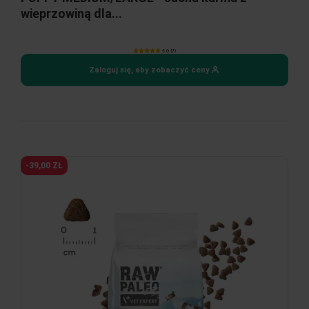
wieprzowiną dla...
5.0 (7)
Zaloguj się, aby zobaczyć ceny
-39,00 ZŁ