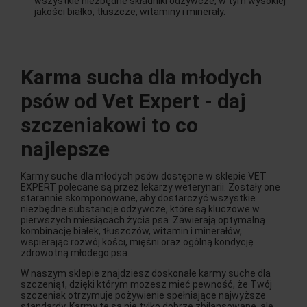
wszystkie niezbędne składniki odżywcze, w tym wysokiej
jakości białko, tłuszcze, witaminy i minerały.
Karma sucha dla młodych
psów od Vet Expert - daj
szczeniakowi to co
najlepsze
Karmy suche dla młodych psów dostępne w sklepie VET
EXPERT polecane są przez lekarzy weterynarii. Zostały one
starannie skomponowane, aby dostarczyć wszystkie
niezbędne substancje odżywcze, które są kluczowe w
pierwszych miesiącach życia psa. Zawierają optymalną
kombinację białek, tłuszczów, witamin i minerałów,
wspierając rozwój kości, mięśni oraz ogólną kondycję
zdrowotną młodego psa.
W naszym sklepie znajdziesz doskonałe karmy suche dla
szczeniąt, dzięki którym możesz mieć pewność, że Twój
szczeniak otrzymuje pożywienie spełniające najwyższe
standardy. Karmy te są nie tylko dobrze zbilansowane, ale