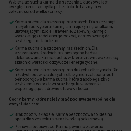
Wybierając suchą karmę dla szczeniąt, kluczowe jest
uwzględnienie specyfiki potrzeb dietetycznych w
zależności od wielkości rasy:
Karma sucha dla szczeniąt ras małych. Dla szczeniąt
małych ras wybieraj karmę z mniejszymi granulkami,
ułatwiającymi żucie i trawienie. Zapewnij karmę o
wysokiej gęstości energetycznej, dostosowaną do
szybkiego metabolizmu.
Karma sucha dla szczeniąt ras średnich. Dla
szczeniaków średnich ras niezbędna będzie
zbilansowana karma sucha, w której zrównoważone są
składniki wartości odżywcze i energetyczne.
Karma sucha dla szczeniąt ras dużych i olbrzymich. Dla
młodych psów ras dużych i olbrzymich zalecana jest
pełnoporcjowa karma sucha, która zapobiega zbyt
szybkiemu wzrostowi oraz bogata w składniki
wspomagające zdrowie stawów i kości.
Cechy karmy, które należy brać pod uwagę wspólne dla
wszystkich ras:
Brak zbóż w składzie. Karma bezzbożowa to idealna
opcja dla szczeniąt z wrażliwością pokarmową.
Pełnowartościowość. Karma powinna zawierać