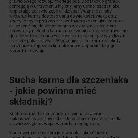
prawidłowego rozwoju młodego psa. Dodatkowo granulki
pomagają w utrzymaniu higieny jamy ustnej szczeniaka,
wspierając zdrowie zębów i dziąseł. Ważne jest, aby
wybierać karmę dostosowaną do wielkości, wieku oraz
specyficznych potrzeb zdrowotnych szczeniaka, co może
przyczynić się do zapobiegania przyszłym problemom
zdrowotnym. Sucha karma może wspierać lepsze trawienie
i jest często polecana w przypadku szczeniąt z wrażliwym
układem pokarmowym. Włączenie suchej karmy do diety
szczeniaka zapewnia kompleksowe wsparcie dla jego
wzrostu i rozwoju.
Sucha karma dla szczeniaka
- jakie powinna mieć
składniki?
Sucha karma dla szczeniaka powinna zawierać
zbilansowany zestaw składników, które są niezbędne dla
prawidłowego rozwoju i wzrostu młodego psa.
Kluczowym elementem jest wysoka jakość białka
pochodzenia zwierzęcego, które dostarcza wszystkich