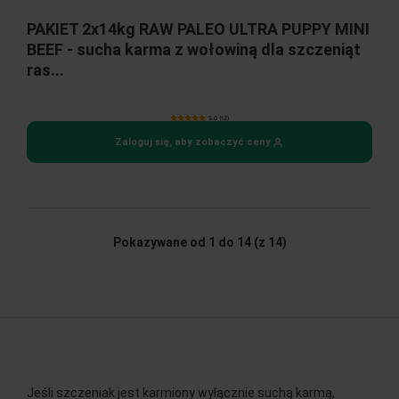
PAKIET 2x14kg RAW PALEO ULTRA PUPPY MINI
BEEF - sucha karma z wołowiną dla szczeniąt
ras...
5.0 (12)
Zaloguj się, aby zobaczyć ceny
Pokazywane od 1 do 14
(z 14)
Jeśli szczeniak jest karmiony wyłącznie suchą karmą,