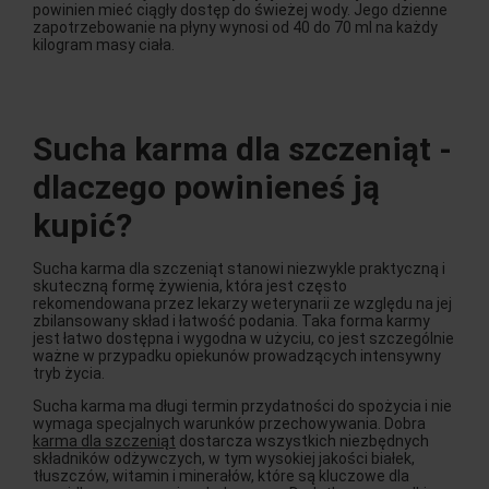
powinien mieć ciągły dostęp do świeżej wody. Jego dzienne
zapotrzebowanie na płyny wynosi od 40 do 70 ml na każdy
kilogram masy ciała.
Sucha karma dla szczeniąt -
dlaczego powinieneś ją
kupić?
Sucha karma dla szczeniąt stanowi niezwykle praktyczną i
skuteczną formę żywienia, która jest często
rekomendowana przez lekarzy weterynarii ze względu na jej
zbilansowany skład i łatwość podania. Taka forma karmy
jest łatwo dostępna i wygodna w użyciu, co jest szczególnie
ważne w przypadku opiekunów prowadzących intensywny
tryb życia.
Sucha karma ma długi termin przydatności do spożycia i nie
wymaga specjalnych warunków przechowywania. Dobra
karma dla szczeniąt
dostarcza wszystkich niezbędnych
składników odżywczych, w tym wysokiej jakości białek,
tłuszczów, witamin i minerałów, które są kluczowe dla