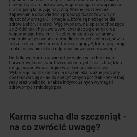
niezbędnych aminokwasów, wspomagając rozwój mięśni
oraz ogólną kondycję fizyczną. Ważne jest również
zapewnienie odpowiednich proporcji tłuszczów, w tym
tłuszczów omega-3 i omega-6, które są niezbędne dla
zdrowia skóry i sierści. Węglowodany, najlepiej pochodzące
ze źródeł takich jak warzywa, dostarczają energii oraz
wspomagają trawienie. Niezbędne są także witaminy i
minerały, w tym wapń i fosfor dla mocnych kości i zębów, a
także żelazo, cynk oraz witaminy z grupy B, które wspierają
funkcjonowanie układu odpornościowego i nerwowego.
Dodatkowo, karma powinna być wolna od sztucznych
barwników, konserwantów i nadmiernych ilości zbóż, które
mogą powodować alergie i wrażliwość pokarmową.
Wybierając suchą karmę dla szczeniaka, ważne jest, aby
dostosować jej skład do specyficznych potrzeb konkretnej
rasy oraz wielkości a także indywidualnych wymagań
zdrowotnych młodego psa.
Karma sucha dla szczeniąt -
na co zwrócić uwagę?