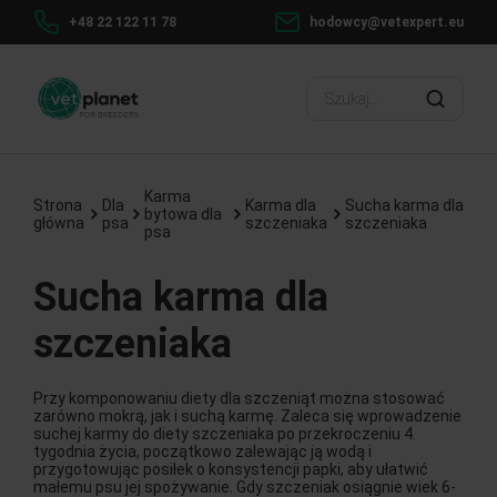
+48 22 122 11 78
hodowcy@vetexpert.eu
Karma
Strona
Dla
Karma dla
Sucha karma dla
bytowa dla
główna
psa
szczeniaka
szczeniaka
psa
Sucha karma dla
szczeniaka
Przy komponowaniu diety dla szczeniąt można stosować
zarówno mokrą, jak i suchą karmę. Zaleca się wprowadzenie
suchej karmy do diety szczeniaka po przekroczeniu 4.
tygodnia życia, początkowo zalewając ją wodą i
przygotowując posiłek o konsystencji papki, aby ułatwić
małemu psu jej spożywanie. Gdy szczeniak osiągnie wiek 6-