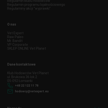
Regulamin klubu hodowców
Regulamin programu lojalnościowego
Regulaminy akcji "wyprawki"
O nas
Vet Expert
Raw Paleo
Mr. Bandit
VP Corporate
SKLEP ONLINE Vet Planet
Dane kontaktowe
Klub Hodowców Vet Planet
ul. Brukowa 36 lok.2
05-092 Łomianki
+48 22 122 11 78
hodowcy@vetexpert.eu