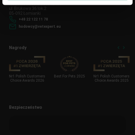
Klub Hodowców Vet Planet
ul. Brukowa 36 lok.2
05-092 Łomianki
+48 22 122 11 78
hodowcy@vetexpert.eu
Nagrody
Nr1 Polish Customers
Best For Pets 2025
Nr1 Polish Customers
Choice Awards 2026
Choice Awards 2025
Bezpieczeństwo