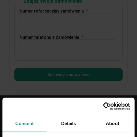
Znajdź swoje zamówienie
Numer referencyjny zamówienia
Numer telefonu z zamówienia
Sprawdź zamówienie
Obsługa klienta
Consent
Details
About
Dostawa
Płatności