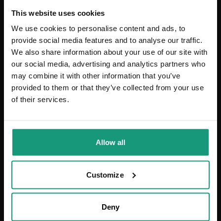
Kontakt z nami
This website uses cookies
Zwroty
We use cookies to personalise content and ads, to
provide social media features and to analyse our traffic.
Regulaminy
We also share information about your use of our site with
Polityka prywatności
our social media, advertising and analytics partners who
Regulamin sklepu internetowego
may combine it with other information that you’ve
Regulamin klubu hodowców
Regulamin programu lojalnościowego
provided to them or that they’ve collected from your use
Regulaminy akcji "wyprawki"
of their services.
O nas
Allow all
Vet Expert
Raw Paleo
Mr. Bandit
VP Corporate
Customize
SKLEP ONLINE Vet Planet
Deny
Dane kontaktowe