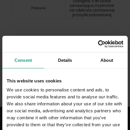
Dostępne, o ile osoba
zamawiająca trzykrotnie
Pobranie
nie odebrała zamówionej
przesyłki pobraniowej
Termin płatności
Consent
Details
About
3 dni kalendarzowe od dnia
Płatności elektroniczne i kartą
zawarcia umowy. Po tym
płatniczą poprzez bramkę
terminie zamówienie zostaje
płatniczą PayNow oraz PayU
This website uses cookies
automatycznie anulowane
We use cookies to personalise content and ads, to
Przy odbiorze przesyłki
Pobranie
provide social media features and to analyse our traffic.
We also share information about your use of our site with
our social media, advertising and analytics partners who
may combine it with other information that you’ve
provided to them or that they’ve collected from your use
Obsługa klienta