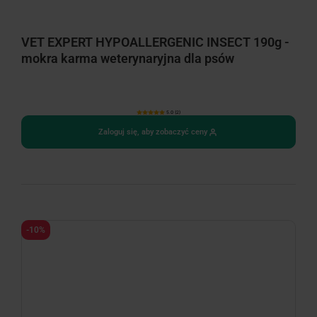
VET EXPERT HYPOALLERGENIC INSECT 190g -
mokra karma weterynaryjna dla psów
5.0 (2)
Zaloguj się, aby zobaczyć ceny
-10%