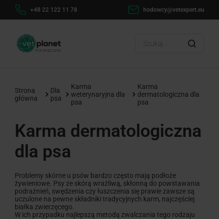
+48 22 122 11 78
hodowcy@vetexpert.eu
Karma
Karma
Strona
Dla
weterynaryjna dla
dermatologiczna dla
główna
psa
psa
psa
Karma dermatologiczna
dla psa
Problemy skórne u psów bardzo często mają podłoże
żywieniowe. Psy ze skórą wrażliwą, skłonną do powstawania
podrażnień, swędzenia czy łuszczenia się prawie zawsze są
uczulone na pewne składniki tradycyjnych karm, najczęściej
białka zwierzęcego.
W ich przypadku najlepszą metodą zwalczania tego rodzaju