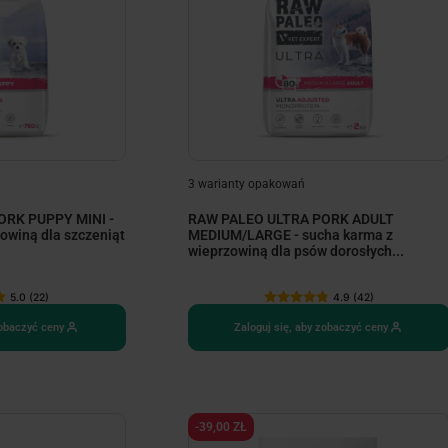
3 warianty opakowań
ORK PUPPY MINI -
RAW PALEO ULTRA PORK ADULT
owiną dla szczeniąt
MEDIUM/LARGE - sucha karma z
wieprzowiną dla psów dorosłych...
5.0 (22)
4.9 (42)
zobaczyć ceny
Zaloguj się, aby zobaczyć ceny
-39,00 ZŁ