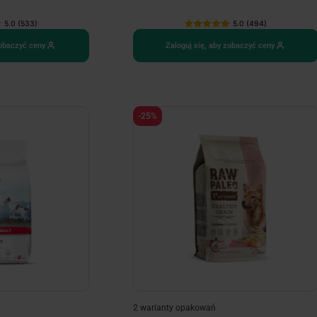
5.0 (533)
5.0 (494)
zobaczyć ceny
Zaloguj się, aby zobaczyć ceny
-25%
2 warianty opakowań