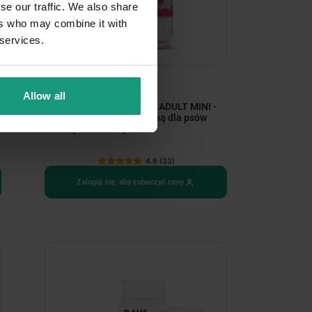
se our traffic. We also share
ers who may combine it with
 services.
4 warianty opakowań
Allow all
RAW PALEO ULTRA PORK ADULT MINI -
sucha karma z wieprzowiną dla psów
dorosłych ras małych
4.9 (33)
Zaloguj się, aby zobaczyć ceny