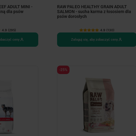
EF ADULT MINI -
RAW PALEO HEALTHY GRAIN ADULT
iną dla psów
SALMON - sucha karma z łososiem dla
psów dorosłych
4.9 (295)
4.9 (130)
zobaczyć ceny
Zaloguj się, aby zobaczyć ceny
-25%