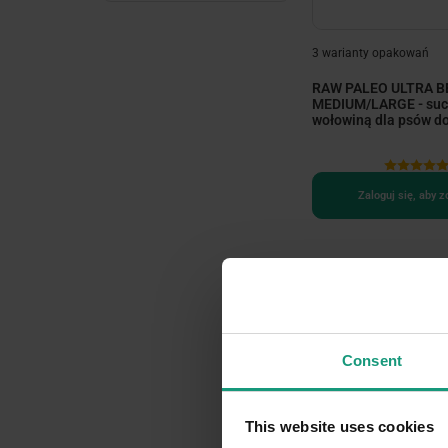
3 warianty opakowań
RAW PALEO ULTRA B
MEDIUM/LARGE - suc
wołowiną dla psów dor
Zaloguj się, aby 
Consent
This website uses cookies