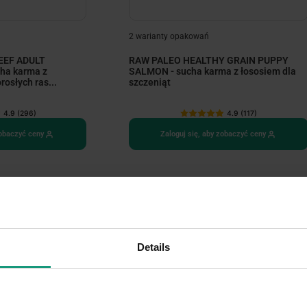
2 warianty opakowań
EEF ADULT
RAW PALEO HEALTHY GRAIN PUPPY
ha karma z
SALMON - sucha karma z łososiem dla
osłych ras...
szczeniąt
4.9 (296)
4.9 (117)
zobaczyć ceny
Zaloguj się, aby zobaczyć ceny
Details