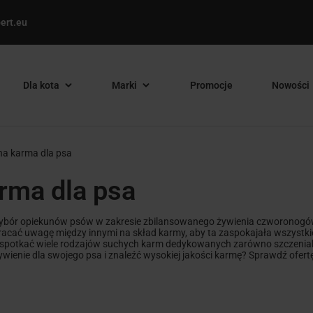
ert.eu
Dla kota
Marki
Promocje
Nowości
ha karma dla psa
rma dla psa
ybór opiekunów psów w zakresie zbilansowanego żywienia czworonogów.
zwracać uwagę między innymi na skład karmy, aby ta zaspokajała wszystk
spotkać wiele rodzajów suchych karm dedykowanych zarówno szczeniak
wienie dla swojego psa i znaleźć wysokiej jakości karmę? Sprawdź of