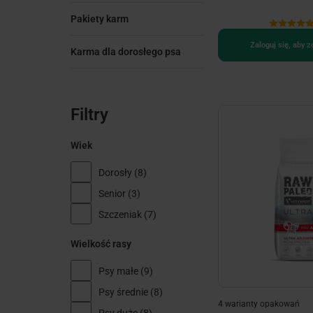
Pakiety karm
Zaloguj się, aby 
Karma dla dorosłego psa
Filtry
Wiek
Dorosły
(8)
Senior
(3)
Szczeniak
(7)
Wielkość rasy
Psy małe
(9)
Psy średnie
(8)
4 warianty opakowań
Psy duże
(8)