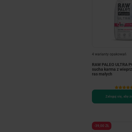
4 warianty opakowań
RAW PALEO ULTRA P
sucha karma z wieprz
ras małych
Zaloguj się, aby 
-39,00 ZŁ