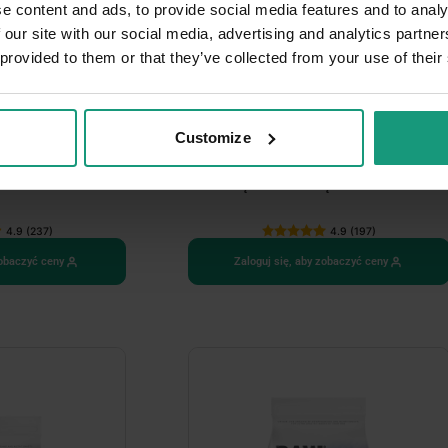
e content and ads, to provide social media features and to analy
 our site with our social media, advertising and analytics partn
 provided to them or that they’ve collected from your use of their
3 warianty opakowań
Customize
EF PUPPY MINI -
RAW PALEO ULTRA BEEF PUPPY
ną dla szczeniąt
MEDIUM/LARGE - sucha karma z
wołowiną dla szczeniąt ras...
4.9 (237)
4.9 (197)
zobaczyć ceny
Zaloguj się, aby zobaczyć ceny