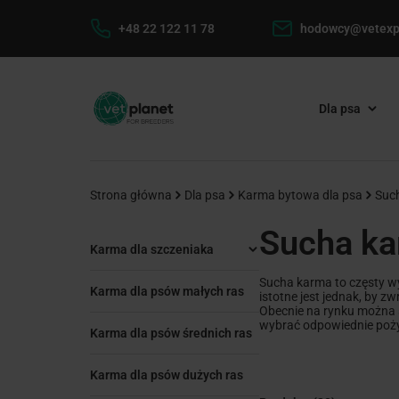
+48 22 122 11 78
hodowcy@vetexp
Dla psa
Strona główna
Dla psa
Karma bytowa dla psa
Suc
Sucha ka
Karma dla szczeniaka
Sucha karma to częsty w
Karma dla psów małych ras
istotne jest jednak, by 
Obecnie na rynku można 
wybrać odpowiednie poży
Karma dla psów średnich ras
Karma dla psów dużych ras