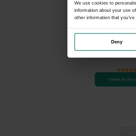
We use cookies to personalis
information about your use of
other information that you’ve
4 warianty opakowań
Deny
RAW PALEO ULTRA BE
sucha karma z wołowi
ras małych
Zaloguj się, aby 