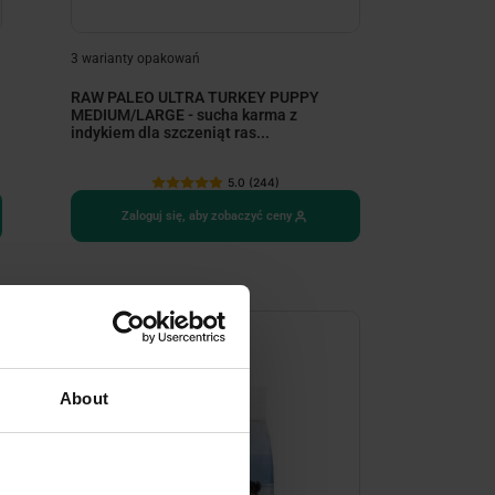
3 warianty opakowań
RAW PALEO ULTRA TURKEY PUPPY
MEDIUM/LARGE - sucha karma z
indykiem dla szczeniąt ras...
5.0 (244)
Zaloguj się, aby zobaczyć ceny
About