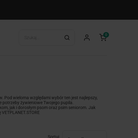
0
 Pod wieloma względami wybór ten jest najlepszy,
ie potrzeby żywieniowe Twojego pupila.
om, jak i dorosłym psom oraz psim seniorom. Jak
ertę VETPLANET.STORE
Sortuj