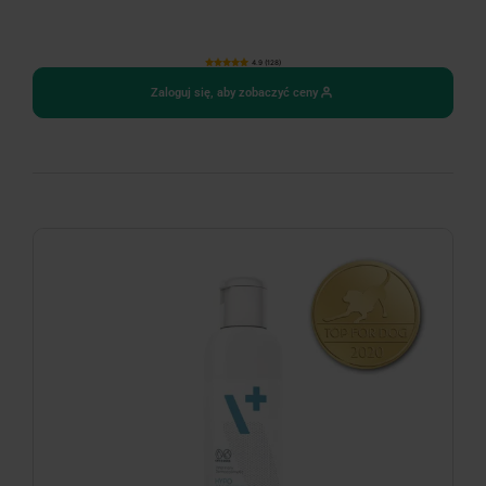
4.9 (128)
Zaloguj się, aby zobaczyć ceny