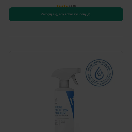
4.9 (16)
Zaloguj się, aby zobaczyć ceny