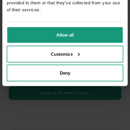
provided to them or that they’ve collected from your use
of their services.
Allow all
Customize
VET EXPERT PUPPY SHAMPOO - szampon dla
szczeniąt i kociąt
Deny
4.9 (27)
Zaloguj się, aby zobaczyć ceny