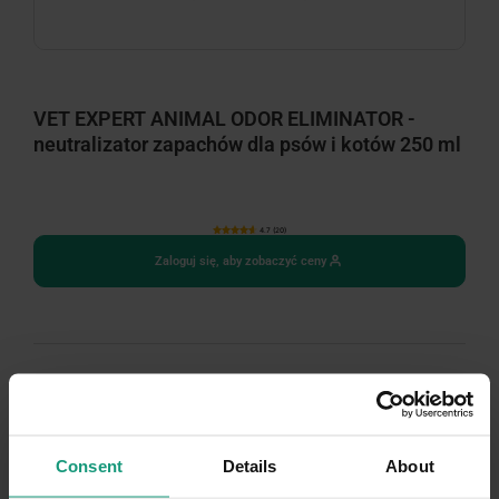
VET EXPERT ANIMAL ODOR ELIMINATOR -
neutralizator zapachów dla psów i kotów 250 ml
4.7 (20)
Zaloguj się, aby zobaczyć ceny
BRAK NA STANIE
Consent
Details
About