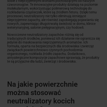
sobie z nieprzyjemnymi woniami pochodzącymi od naszych
czworonogów. Te innowacyjne produkty działają na poziomie
molekularnym, wykorzystując polimerową technologię do
rozkładania cząsteczek, które są źródłem fetoru. Dzięki temu
procesowi, neutralizatory nie tylko eliminują istniejące
nieprzyjemne zapachy, ale również zapobiegają pojawianiu się
nowych, zapewniając długotrwałą świeżość w domu, klinice
weterynaryjnej, salonie pielęgnacyjnym, czy hodowli.
Nowoczesne neutralizatory zapachów różnią się od
tradycyjnych środków, ponieważ ich działanie nie ogranicza się
jedynie do maskowania nieprzyjemnych aromatów. Ich
formuła, oparta na bezpiecznych dla środowiska i zwierząt
związkach powierzchniowo czynnych pochodzenia
organicznego, rozkłada źródło zapachu. Dodatkowo,
antyalergiczne kompozycje zapachowe sprawiają, że produkty
te są przyjazne dla ludzi, zwierząt i środowiska.
Na jakie powierzchnie
można stosować
neutralizatory kocich