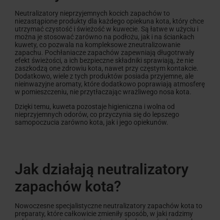
Neutralizatory nieprzyjemnych kocich zapachów to
niezastąpione produkty dla każdego opiekuna kota, który chce
utrzymać czystość i świeżość w kuwecie. Są łatwe w użyciu i
można je stosować zarówno na podłożu, jak i na ściankach
kuwety, co pozwala na kompleksowe zneutralizowanie
zapachu. Pochłaniacze zapachów zapewniają długotrwały
efekt świeżości, a ich bezpieczne składniki sprawiają, że nie
zaszkodzą one zdrowiu kota, nawet przy częstym kontakcie.
Dodatkowo, wiele z tych produktów posiada przyjemne, ale
nieinwazyjne aromaty, które dodatkowo poprawiają atmosferę
w pomieszczeniu, nie przytłaczając wrażliwego nosa kota.
Dzięki temu, kuweta pozostaje higieniczna i wolna od
nieprzyjemnych odorów, co przyczynia się do lepszego
samopoczucia zarówno kota, jak i jego opiekunów.
Jak działają neutralizatory
zapachów kota?
Nowoczesne specjalistyczne neutralizatory zapachów kota to
preparaty, które całkowicie zmieniły sposób, w jaki radzimy