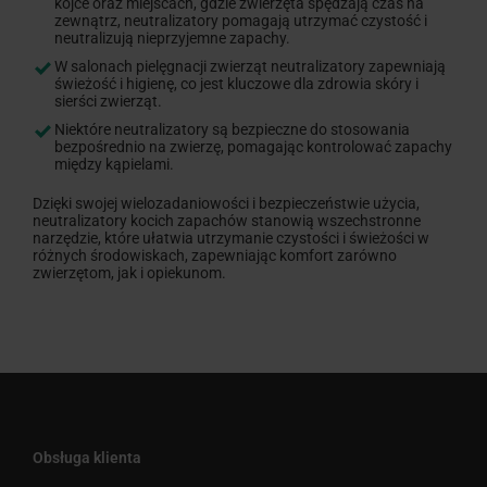
kojce oraz miejscach, gdzie zwierzęta spędzają czas na
zewnątrz, neutralizatory pomagają utrzymać czystość i
neutralizują nieprzyjemne zapachy.
W salonach pielęgnacji zwierząt neutralizatory zapewniają
świeżość i higienę, co jest kluczowe dla zdrowia skóry i
sierści zwierząt.
Niektóre neutralizatory są bezpieczne do stosowania
bezpośrednio na zwierzę, pomagając kontrolować zapachy
między kąpielami.
Dzięki swojej wielozadaniowości i bezpieczeństwie użycia,
neutralizatory kocich zapachów stanowią wszechstronne
narzędzie, które ułatwia utrzymanie czystości i świeżości w
różnych środowiskach, zapewniając komfort zarówno
zwierzętom, jak i opiekunom.
Obsługa klienta