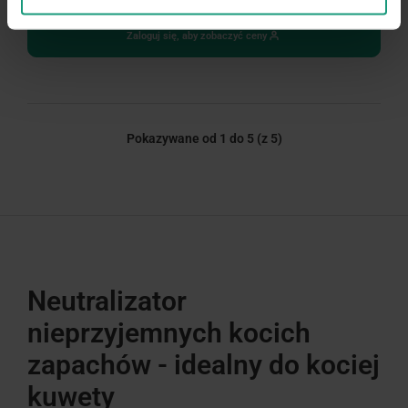
4.8 (35)
Zaloguj się, aby zobaczyć ceny
Pokazywane od 1 do 5
(z 5)
Neutralizator
nieprzyjemnych kocich
zapachów - idealny do kociej
kuwety