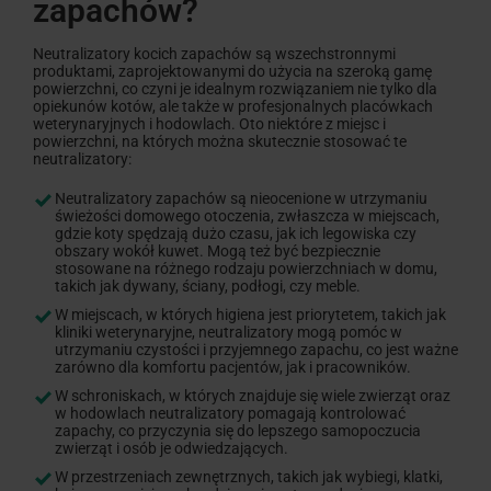
zapachów?
Neutralizatory kocich zapachów są wszechstronnymi
produktami, zaprojektowanymi do użycia na szeroką gamę
powierzchni, co czyni je idealnym rozwiązaniem nie tylko dla
opiekunów kotów, ale także w profesjonalnych placówkach
weterynaryjnych i hodowlach. Oto niektóre z miejsc i
powierzchni, na których można skutecznie stosować te
neutralizatory:
Neutralizatory zapachów są nieocenione w utrzymaniu
świeżości domowego otoczenia, zwłaszcza w miejscach,
gdzie koty spędzają dużo czasu, jak ich legowiska czy
obszary wokół kuwet. Mogą też być bezpiecznie
stosowane na różnego rodzaju powierzchniach w domu,
takich jak dywany, ściany, podłogi, czy meble.
W miejscach, w których higiena jest priorytetem, takich jak
kliniki weterynaryjne, neutralizatory mogą pomóc w
utrzymaniu czystości i przyjemnego zapachu, co jest ważne
zarówno dla komfortu pacjentów, jak i pracowników.
W schroniskach, w których znajduje się wiele zwierząt oraz
w hodowlach neutralizatory pomagają kontrolować
zapachy, co przyczynia się do lepszego samopoczucia
zwierząt i osób je odwiedzających.
W przestrzeniach zewnętrznych, takich jak wybiegi, klatki,