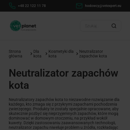
+48 22 122 11 78
hodowcy@vetexpert.eu
Strona
Dla
Kosmetyki dla
Neutralizator
główna
kota
kota
zapachów kota
Neutralizator zapachów
kota
Neutralizatory zapachów kota to niezawodne rozwiązanie dla
każdego, kto zmaga się z przykrymi zapachami pochodzenia
zwierzęcego. Produkty te zostały specjalnie opracowane, aby
skutecznie pozbyć się nieprzyjemnych zapachów, które mogą
dominować w domowym otoczeniu, na przykład wokół
kuwety. Dzięki zastosowaniu zaawansowanych technologii,
neutralizator zapachu niweluje problem u źródła, rozkładając