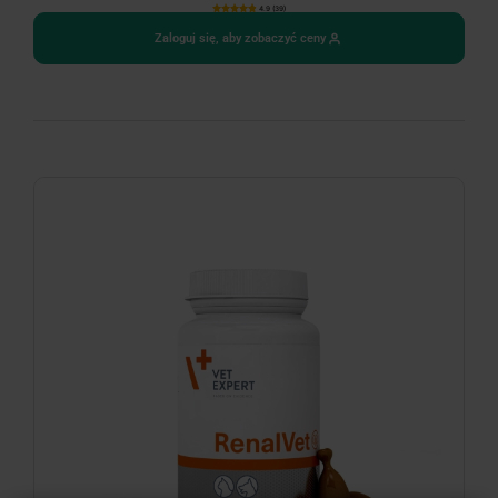
4.9 (39)
Zaloguj się, aby zobaczyć ceny