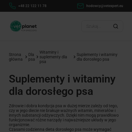
+48 22 122 11 78
hodowcy@vetexpert.eu
Witaminy i
Strona
Dla
Suplementy i witaminy
suplementy dla
główna
psa
dla dorosłego psa
psa
Suplementy i witaminy
dla dorosłego psa
Zdrowie i dobra kondycja psa w dużej mierze zależy od tego,
czy w jego diecie nie brakuje ważnych witamin, minerałów i
innych substancji odżywczych. Dzięki nim mogą prawidłowo
funkcjonować różne narządy i najważniejsze układy w jego
organizmie.
Czasami codzienna dieta dorosłego psa może wymagać