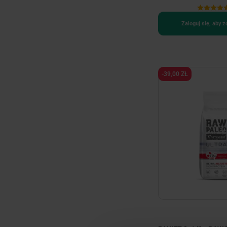
Zaloguj się, aby 
-39,00 ZŁ