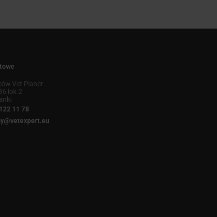
ktowe
ów Vet Planet
36 lok.2
anki
122 11 78
y@vetexpert.eu
finksy 2023
Sfinksy 2022
Top For Dog 2022
Sfinksy 2021