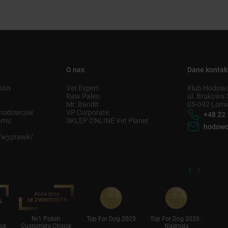
O nas
Dane konta
ości
Vet Expert
Klub Hodowc
u
Raw Paleo
ul. Brukowa 
Mr. Bandit
05-092 Łomi
u hodowców
VP Corporate
+48 22 
ramu
SKLEP ONLINE Vet Planet
hodowc
 "wyprawki"
Nr1 Polish
Top For Dog 2023
Top For Dog 2023 -
S
ce
Customers Choice
Nagroda