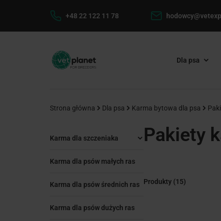
+48 22 122 11 78
hodowcy@vetexp
Dla psa
Strona główna
Dla psa
Karma bytowa dla psa
Paki
Pakiety 
Karma dla szczeniaka
Karma dla psów małych ras
Produkty
(15)
Karma dla psów średnich ras
Karma dla psów dużych ras