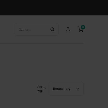
0
Sortuj
Bestsellery
wg: