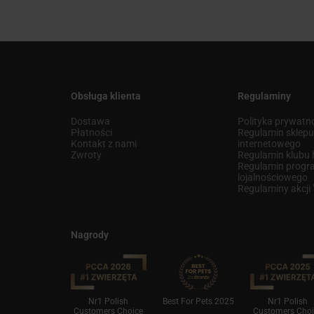
Obsługa klienta
Regulaminy
Dostawa
Polityka prywatn
Płatności
Regulamin sklep
Kontakt z nami
internetowego
Zwroty
Regulamin klub
Regulamin prog
lojalnościowego
Regulaminy akcji
Nagrody
finksy 2021
Nr1 Polish
Best For Pets 2025
Nr1 Polish
Customers Choice
Customers Choi