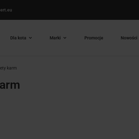
ert.eu
Dla kota
Marki
Promocje
Nowości
ety karm
karm