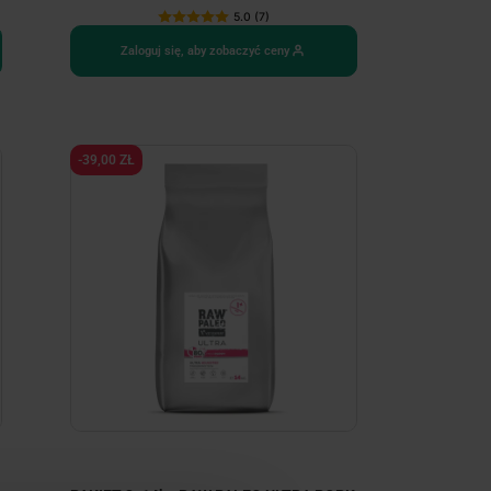
5.0 (7)
Zaloguj się, aby zobaczyć ceny
-39,00 ZŁ