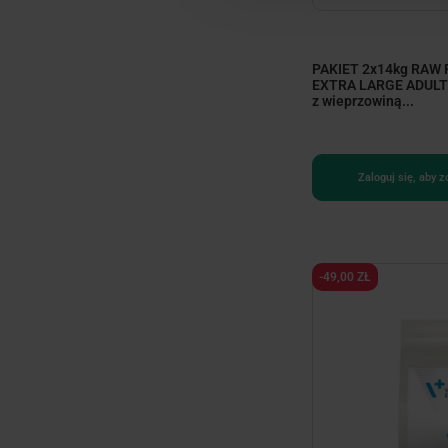
PAKIET 2x14kg RAW
EXTRA LARGE ADULT 
z wieprzowiną...
Zaloguj się, aby 
-49,00 ZŁ