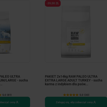
-39,00 ZŁ
 PALEO ULTRA
PAKIET 2x14kg RAW PALEO ULTRA
UM/LARGE - sucha
EXTRA LARGE ADULT TURKEY - sucha
..
karma z indykiem dla psów...
5.0 (61)
5.0 (30)
zobaczyć ceny
Zaloguj się, aby zobaczyć ceny