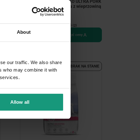
PAKIET 2x14kg RAW PALEO ULTRA PORK
ADULT MINI - sucha karma z wieprzowiną
dla psów...
5.0 (2)
About
Zaloguj się, aby zobaczyć ceny
se our traffic. We also share
-39,00 ZŁ
BRAK NA STANIE
ers who may combine it with
 services.
Allow all