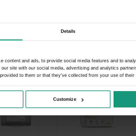
PALEO ULTRA BEEF
PAKIET 2x14kg RAW PALEO ULTRA
 - sucha karma z
PUPPY MINI TURKEY- sucha karma z
indykiem dla szczeniąt...
4.9 (25)
5.0 (39)
Details
zobaczyć ceny
Zaloguj się, aby zobaczyć ceny
e content and ads, to provide social media features and to analy
-39,00 ZŁ
 our site with our social media, advertising and analytics partn
 provided to them or that they’ve collected from your use of their
Customize