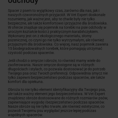
odchody
Spacer z psem to wyjątkowy czas, zarówno dla nas, jak i
naszych czworonożnych przyjaciół. W Vet Expert doskonale
rozumiemy, jak ważne jest, aby te chwile były nie tylko
bezpieczne, ale także komfortowe i przyjazne dla środowiska.
W ofercie znajduje się pojemnik na torebki na psie odchody w
uroczym kształcie kości z praktycznym karabińczykiem.
Wykonany jest on z ekologicznego materiału, słomy
pszenicznej, co czyni go nie tylko wytrzymałym, ale również
przyjaznym dla środowiska. Co więcej, nasz pojemnik zawiera
15 biodegradowalnych torebek, które pomagają utrzymać
czystość podczas spacerów.
Jeśli chodzi o smycze i obroże, to również mamy wiele do
zaoferowania. Nasze smycze dostępne są w różnych
długościach i stylach, co pozwala dostosować je do potrzeb
Twojego psa oraz Twoich preferencji. Odpowiednia smycz nie
tylko zapewni bezpieczeństwo podczas spacerów, ale także
komfort dla opiekuna.
Obroża to nie tylko element identyfikacyjny dla Twojego psa,
ale także ważny element jego bezpieczeństwa. W Vet Expert
znajdziesz obroże dostosowane do różnych rozmiarów psów,
zapewniające wygodę i bezpieczeństwo podczas spacerów.
Nasze obroże są nie tylko trwałe, ale również estetyczne, co
pozwoli Twojemu psu wyglądać jeszcze lepiej podczas
wspólnych spacerów.