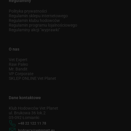
Regulaminy
Polityka prywatności
Regulamin sklepu internetowego
Regulamin klubu hodowców
Regulamin programu lojalnościowego
Regulaminy akcji "wyprawki"
O nas
Vet Expert
Raw Paleo
Mr. Bandit
VP Corporate
SKLEP ONLINE Vet Planet
Dane kontaktowe
Klub Hodowców Vet Planet
ul. Brukowa 36 lok.2
05-092 Łomianki
+48 22 122 11 78
hodowcy@vetexpert.eu