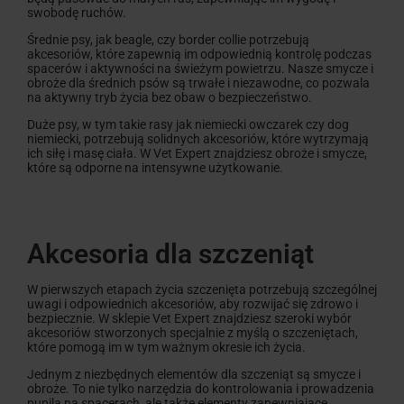
swobodę ruchów.
Średnie psy, jak beagle, czy border collie potrzebują
akcesoriów, które zapewnią im odpowiednią kontrolę podczas
spacerów i aktywności na świeżym powietrzu. Nasze smycze i
obroże dla średnich psów są trwałe i niezawodne, co pozwala
na aktywny tryb życia bez obaw o bezpieczeństwo.
Duże psy, w tym takie rasy jak niemiecki owczarek czy dog
niemiecki, potrzebują solidnych akcesoriów, które wytrzymają
ich siłę i masę ciała. W Vet Expert znajdziesz obroże i smycze,
które są odporne na intensywne użytkowanie.
Akcesoria dla szczeniąt
W pierwszych etapach życia szczenięta potrzebują szczególnej
uwagi i odpowiednich akcesoriów, aby rozwijać się zdrowo i
bezpiecznie. W sklepie Vet Expert znajdziesz szeroki wybór
akcesoriów stworzonych specjalnie z myślą o szczeniętach,
które pomogą im w tym ważnym okresie ich życia.
Jednym z niezbędnych elementów dla szczeniąt są smycze i
obroże. To nie tylko narzędzia do kontrolowania i prowadzenia
pupila na spacerach, ale także elementy zapewniające