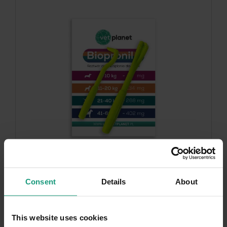
Consent
Details
About
Kleszczomator - zestaw haczyków do
This website uses cookies
profesjonalnego usuwania kleszczy