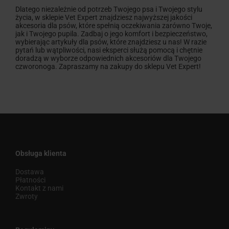
Dlatego niezależnie od potrzeb Twojego psa i Twojego stylu
życia, w sklepie Vet Expert znajdziesz najwyższej jakości
akcesoria dla psów, które spełnią oczekiwania zarówno Twoje,
jak i Twojego pupila. Zadbaj o jego komfort i bezpieczeństwo,
wybierając artykuły dla psów, które znajdziesz u nas! W razie
pytań lub wątpliwości, nasi eksperci służą pomocą i chętnie
doradzą w wyborze odpowiednich akcesoriów dla Twojego
czworonoga. Zapraszamy na zakupy do sklepu Vet Expert!
Obsługa klienta
Dostawa
Płatności
Kontakt z nami
Zwroty