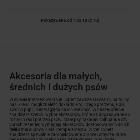
Pokazywane od 1 do 10
(z 10)
Akcesoria dla małych,
średnich i dużych psów
W sklepie internetowym Vet Expert zawsze stawiamy na to, by
nasi klienci mogli znaleźć dokładnie to, czego potrzebują dla
swoich pupili, bez względu na ich wielkość. W naszej ofercie
znajdziesz szeroki wybór akcesoriów, które są dopasowane do
różnych ras i potrzeb psów. Małe psy, takie jak chihuahua czy
yorkshire terrier, wymagają akcesoriów dostosowanych do ich
delikatnej budowy ciała i temperamentu. W Vet Expert
znajdziesz specjalnie zaprojektowane obroże i smycze, które
będą pasować do małych ras, zapewniając im wygodę i