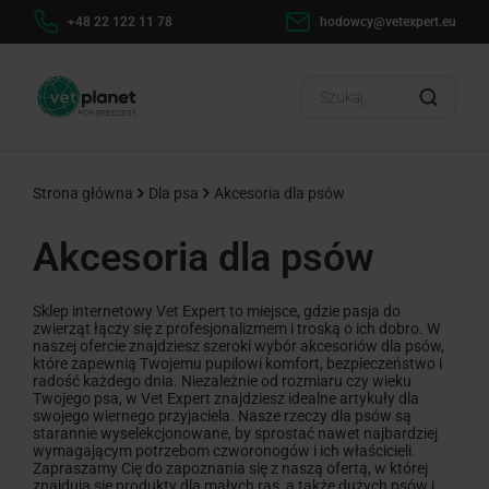
+48 22 122 11 78
hodowcy@vetexpert.eu
Strona główna
Dla psa
Akcesoria dla psów
Akcesoria dla psów
Sklep internetowy Vet Expert to miejsce, gdzie pasja do
zwierząt łączy się z profesjonalizmem i troską o ich dobro. W
naszej ofercie znajdziesz szeroki wybór akcesoriów dla psów,
które zapewnią Twojemu pupilowi komfort, bezpieczeństwo i
radość każdego dnia. Niezależnie od rozmiaru czy wieku
Twojego psa, w Vet Expert znajdziesz idealne artykuły dla
swojego wiernego przyjaciela. Nasze rzeczy dla psów są
starannie wyselekcjonowane, by sprostać nawet najbardziej
wymagającym potrzebom czworonogów i ich właścicieli.
Zapraszamy Cię do zapoznania się z naszą ofertą, w której
znajdują się produkty dla małych ras, a także dużych psów i