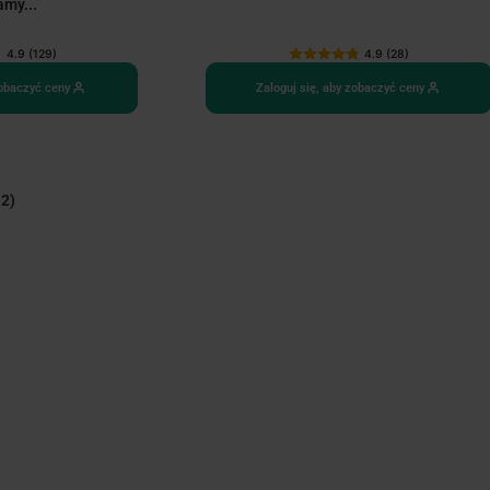
amy...
4.9 (129)
4.9 (28)
zobaczyć ceny
Zaloguj się, aby zobaczyć ceny
 2)