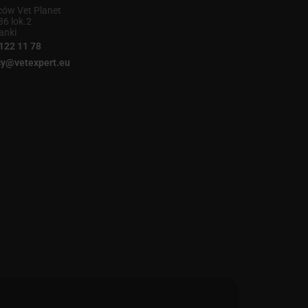
ów Vet Planet
36 lok.2
anki
122 11 78
y@vetexpert.eu
finksy 2023
Sfinksy 2022
Top For Dog 2022
Sfinksy 2021