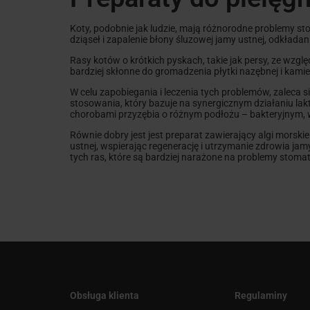
Koty, podobnie jak ludzie, mają różnorodne problemy st
dziąseł i zapalenie błony śluzowej jamy ustnej, odkłada
Rasy kotów o krótkich pyskach, takie jak persy, ze wzg
bardziej skłonne do gromadzenia płytki nazębnej i kami
W celu zapobiegania i leczenia tych problemów, zaleca
stosowania, który bazuje na synergicznym działaniu lak
chorobami przyzębia o różnym podłożu – bakteryjnym
Równie dobry jest jest preparat zawierający algi morski
ustnej, wspierając regenerację i utrzymanie zdrowia ja
tych ras, które są bardziej narażone na problemy stoma
Obsługa klienta
Regulaminy