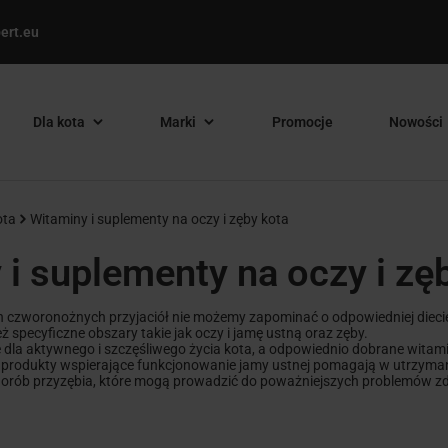
ert.eu
Dla kota
Marki
Promocje
Nowości
ota
Witaminy i suplementy na oczy i zęby kota
i suplementy na oczy i zę
 czworonożnych przyjaciół nie możemy zapominać o odpowiedniej diecie, 
 specyficzne obszary takie jak oczy i jamę ustną oraz zęby.
 dla aktywnego i szczęśliwego życia kota, a odpowiednio dobrane witam
 produkty wspierające funkcjonowanie jamy ustnej pomagają w utrzyman
orób przyzębia, które mogą prowadzić do poważniejszych problemów z