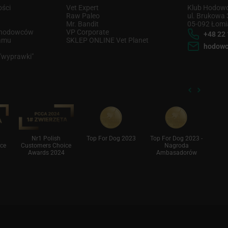
ości
Vet Expert
Klub Hodowc
u
Raw Paleo
ul. Brukowa 
Mr. Bandit
05-092 Łomi
u hodowców
VP Corporate
+48 22 
ramu
SKLEP ONLINE Vet Planet
hodowc
 "wyprawki"
Nr1 Polish
Top For Dog 2023
Top For Dog 2023 -
S
ce
Customers Choice
Nagroda
Awards 2024
Ambasadorów