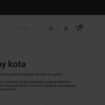
0
by kota
która wspierać będzie nie tylko ich ogólne
iny i minerały mogą zapobiegać wielu problemom
iu mocnych zębów i zdrowych dziąseł, zapobiegając
drowotnych.