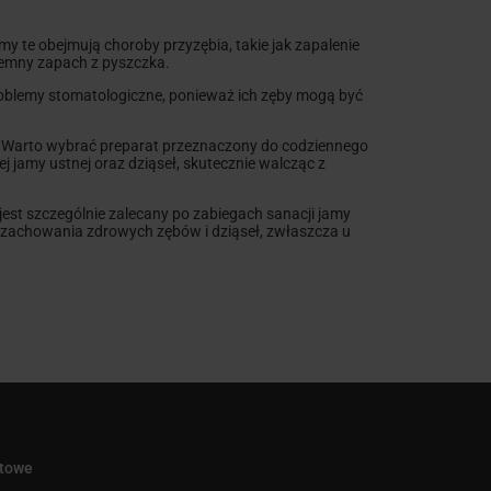
y te obejmują choroby przyzębia, takie jak zapalenie
zyjemny zapach z pyszczka.
 problemy stomatologiczne, ponieważ ich zęby mogą być
w. Warto wybrać preparat przeznaczony do codziennego
 jamy ustnej oraz dziąseł, skutecznie walcząc z
jest szczególnie zalecany po zabiegach sanacji jamy
a zachowania zdrowych zębów i dziąseł, zwłaszcza u
ktowe