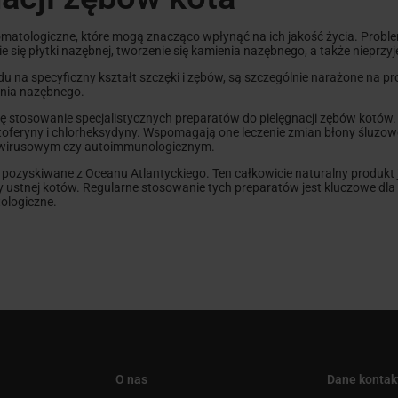
omatologiczne, które mogą znacząco wpłynąć na ich jakość życia. Problem
nie się płytki nazębnej, tworzenie się kamienia nazębnego, a także niepr
lędu na specyficzny kształt szczęki i zębów, są szczególnie narażone na
enia nazębnego.
 się stosowanie specjalistycznych preparatów do pielęgnacji zębów kotó
toferyny i chlorheksydyny. Wspomagają one leczenie zmian błony śluzowej
, wirusowym czy autoimmunologicznym.
e pozyskiwane z Oceanu Atlantyckiego. Ten całkowicie naturalny produkt 
my ustnej kotów. Regularne stosowanie tych preparatów jest kluczowe dl
tologiczne.
O nas
Dane konta