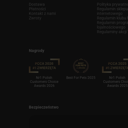
Dostawa
Polityka prywatn
Płatności
Regulamin sklep
Kontakt z nami
internetowego
Zwroty
Regulamin klub
Regulamin prog
lojalnościowego
Regulaminy akcji
Nagrody
finksy 2021
Nr1 Polish
Best For Pets 2025
Nr1 Polish
Customers Choice
Customers Choi
Awards 2026
Awards 2025
Bezpieczeństwo