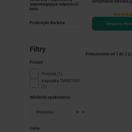
utrzymanie zdrowia j
wspomagające odporność
kota
Probiotyki dla kota
Zaloguj się, aby 
Filtry
Pokazywane od 1 do 2
(z
Postać
Proszek
(1)
Kapsułka TWIST OFF
(1)
Wielkość opakowania
Cena