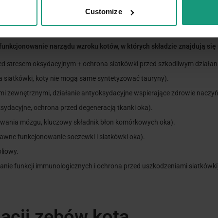
Customize
ienionych ras, wymaga regularnych wizyt u lekarza weterynarii, a także 
 gromadzeniu się brudu i bakterii, które mogą prowadzić do infekcji. Re
ając kotom zdrowe i szczęśliwe życie.
nkcjonowanie narządu wzroku kotów, w których składzie znajdują się n
ed stresem oksydacyjnym + ochrona siatkówki przed szkodliwym działan
 siatkówki, koty nie mogą same syntetyzować tauryny).
mi zewnętrznymi, działanie antyoksydacyjne wspierające zdrowie naczy
sydacyjne, ochrona przed degeneracją tkanki oka).
owania mózgu, kluczowy składnik błon komórkowych oka).
awne funkcjonowanie soczewki i siatkówki oka).
oliowy.
anie funkcji immunologicznych i ochrona przed uszkodzeniami siatkówki
nacji zębów kota