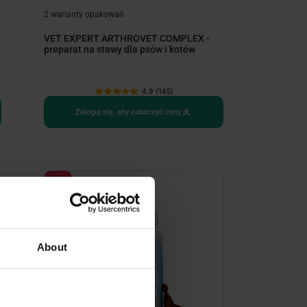
2 warianty opakowań
VET EXPERT ARTHROVET COMPLEX -
preparat na stawy dla psów i kotów
4.9 (145)
Zaloguj się, aby zobaczyć ceny
-25%
About