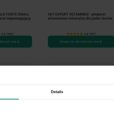
ALE FORTE SMALL
VET EXPERT VETAMINEX - preparat
arat wspomagający
witaminowo-mineralny dla psów i kotów
4.9 (200)
4.9 (167)
zobaczyć ceny
Zaloguj się, aby zobaczyć ceny
Details