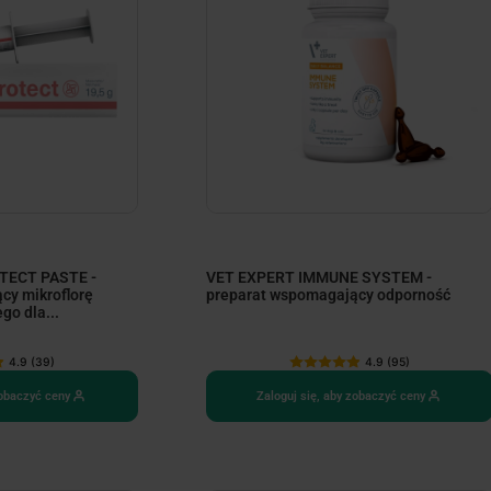
TECT PASTE -
VET EXPERT IMMUNE SYSTEM -
cy mikroflorę
preparat wspomagający odporność
o dla...
4.9 (39)
4.9 (95)
zobaczyć ceny
Zaloguj się, aby zobaczyć ceny