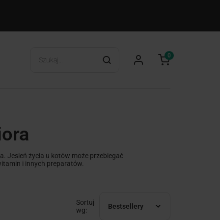
0
iora
cja. Jesień życia u kotów może przebiegać
itamin i innych preparatów.
Sortuj
Bestsellery
wg: