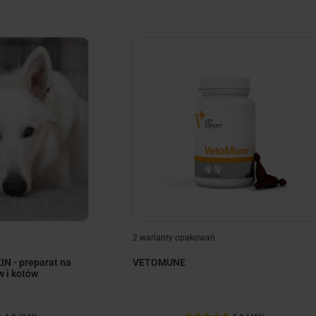
2 warianty opakowań
N - preparat na
VETOMUNE
w i kotów