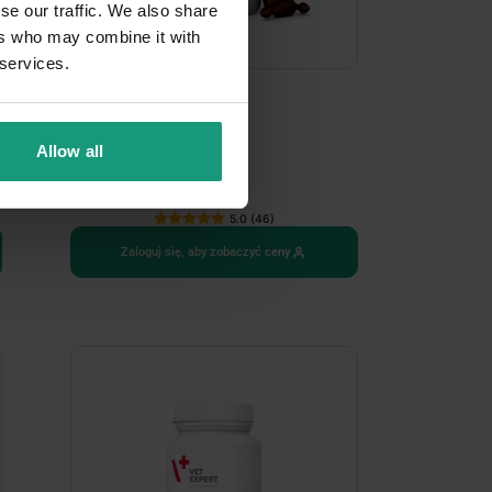
se our traffic. We also share
ers who may combine it with
 services.
SKIN & COAT
Allow all
5.0 (46)
Zaloguj się, aby zobaczyć ceny