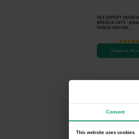
VET EXPERT HEPATI
BREED & CATS - prep
funkcje wątroby...
Zaloguj się, aby 
Consent
This website uses cookies