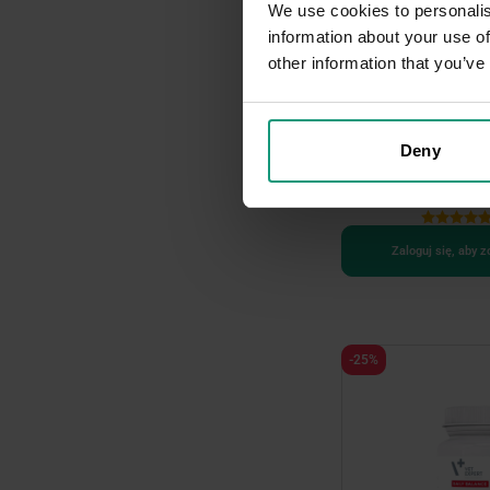
We use cookies to personalis
information about your use of
other information that you’ve
2 warianty opakowań
VET EXPERT TRICHOC
Deny
odkłaczająca dla kot
Zaloguj się, aby 
-25%