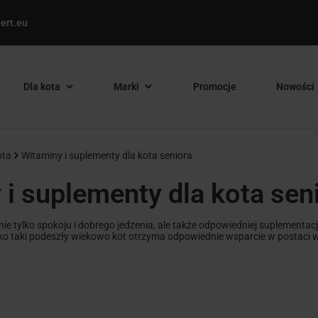
ert.eu
Dla kota
Marki
Promocje
Nowości
ota
Witaminy i suplementy dla kota seniora
 i suplementy dla kota sen
nie tylko spokoju i dobrego jedzenia, ale także odpowiedniej suplementa
lko taki podeszły wiekowo kot otrzyma odpowiednie wsparcie w postaci w