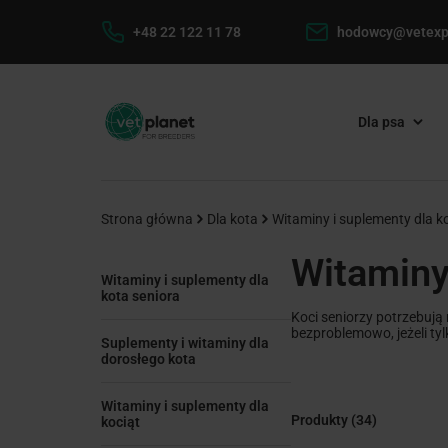
+48 22 122 11 78
hodowcy@vetexp
Dla psa
Strona główna
Dla kota
Witaminy i suplementy dla k
Witaminy
Witaminy i suplementy dla
kota seniora
Koci seniorzy potrzebują 
bezproblemowo, jeżeli ty
Suplementy i witaminy dla
dorosłego kota
Witaminy i suplementy dla
Produkty
(34)
kociąt