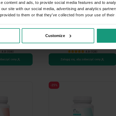
e content and ads, to provide social media features and to analy
 our site with our social media, advertising and analytics partn
 provided to them or that they’ve collected from your use of their
AT - pasta
ARTHROVET COMPLEX SMALL BREED
Customize
ów
4.9 (106)
4.9 (128)
zobaczyć ceny
Zaloguj się, aby zobaczyć ceny
-25%