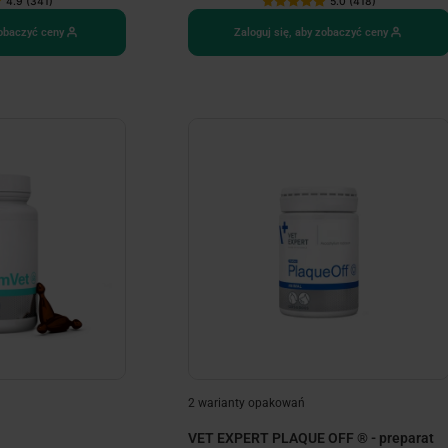
4.9 (341)
5.0 (418)
zobaczyć ceny
Zaloguj się, aby zobaczyć ceny
2 warianty opakowań
VET EXPERT PLAQUE OFF ® - preparat