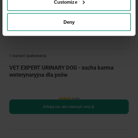
Customize
Deny
1 wariant opakowania
VET EXPERT URINARY DOG - sucha karma
weterynaryjna dla psów
4.9 (14)
Zaloguj się, aby zobaczyć ceny