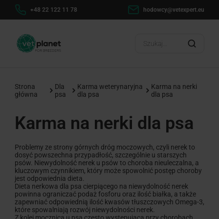
+48 22 122 11 78
hodowcy@vetexpert.eu
Strona
Dla
Karma weterynaryjna
Karma na nerki
główna
psa
dla psa
dla psa
Karma na nerki dla psa
Problemy ze strony górnych dróg moczowych, czyli nerek to
dosyć powszechna przypadłość, szczególnie u starszych
psów. Niewydolność nerek u psów to choroba nieuleczalna, a
kluczowym czynnikiem, który może spowolnić postęp choroby
jest odpowiednia dieta.
Dieta nerkowa dla psa cierpiącego na niewydolność nerek
powinna ograniczać podaż fosforu oraz ilość białka, a także
zapewniać odpowiednią ilość kwasów tłuszczowych Omega-3,
które spowalniają rozwój niewydolności nerek.
Z kolei mocznica u psa często występująca przy chorobach