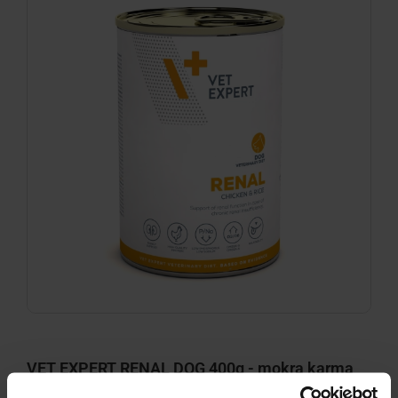
VET EXPERT RENAL DOG 400g - mokra karma
weterynaryjna dla psów