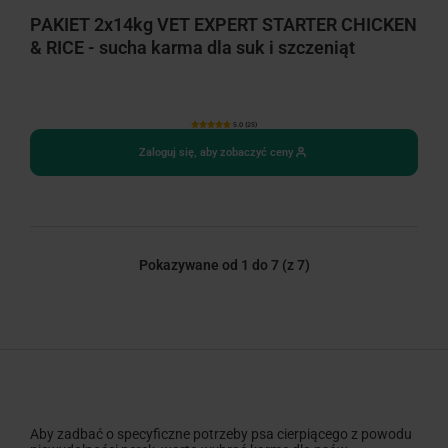
PAKIET 2x14kg VET EXPERT STARTER CHICKEN
& RICE - sucha karma dla suk i szczeniąt
5.0 (25)
Zaloguj się, aby zobaczyć ceny
Pokazywane od 1 do 7
(z 7)
Aby zadbać o specyficzne potrzeby psa cierpiącego z powodu