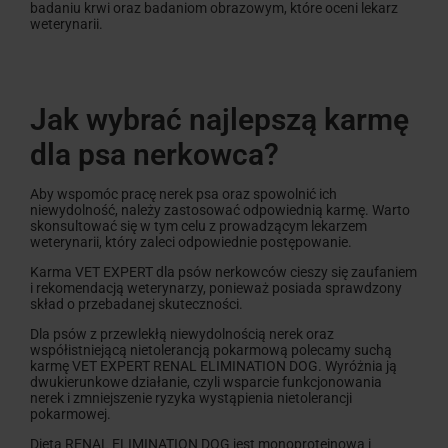
badaniu krwi oraz badaniom obrazowym, które oceni lekarz
weterynarii.
Jak wybrać najlepszą karmę
dla psa nerkowca?
Aby wspomóc pracę nerek psa oraz spowolnić ich
niewydolność, należy zastosować odpowiednią karmę. Warto
skonsultować się w tym celu z prowadzącym lekarzem
weterynarii, który zaleci odpowiednie postępowanie.
Karma VET EXPERT dla psów nerkowców cieszy się zaufaniem
i rekomendacją weterynarzy, ponieważ posiada sprawdzony
skład o przebadanej skuteczności.
Dla psów z przewlekłą niewydolnością nerek oraz
współistniejącą nietolerancją pokarmową polecamy suchą
karmę VET EXPERT RENAL ELIMINATION DOG. Wyróżnia ją
dwukierunkowe działanie, czyli wsparcie funkcjonowania
nerek i zmniejszenie ryzyka wystąpienia nietolerancji
pokarmowej.
Dieta RENAL ELIMINATION DOG jest monoproteinowa i