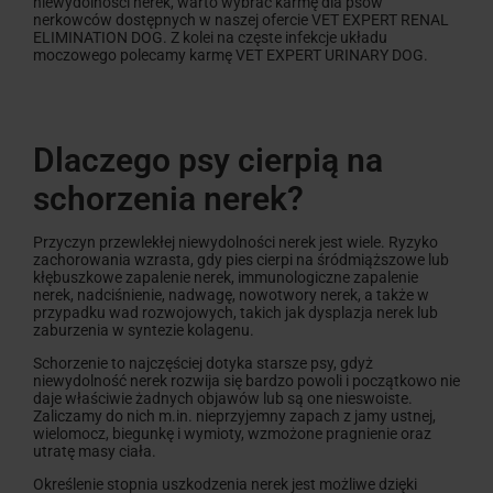
niewydolności nerek, warto wybrać karmę dla psów
nerkowców dostępnych w naszej ofercie VET EXPERT RENAL
ELIMINATION DOG. Z kolei na częste infekcje układu
moczowego polecamy karmę VET EXPERT URINARY DOG.
Dlaczego psy cierpią na
schorzenia nerek?
Przyczyn przewlekłej niewydolności nerek jest wiele. Ryzyko
zachorowania wzrasta, gdy pies cierpi na śródmiąższowe lub
kłębuszkowe zapalenie nerek, immunologiczne zapalenie
nerek, nadciśnienie, nadwagę, nowotwory nerek, a także w
przypadku wad rozwojowych, takich jak dysplazja nerek lub
zaburzenia w syntezie kolagenu.
Schorzenie to najczęściej dotyka starsze psy, gdyż
niewydolność nerek rozwija się bardzo powoli i początkowo nie
daje właściwie żadnych objawów lub są one nieswoiste.
Zaliczamy do nich m.in. nieprzyjemny zapach z jamy ustnej,
wielomocz, biegunkę i wymioty, wzmożone pragnienie oraz
utratę masy ciała.
Określenie stopnia uszkodzenia nerek jest możliwe dzięki