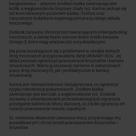
bezglutenowa – jedynym źródłem białka zwierzęcego jest
królik, a węglowodanów brązowy i biały ryż. Karma cechuje się
też kontrolowanym poziomem białka i fosforu oraz
naturalnymi dodatkami wspierającymi pracę całego układu
moczowego.
Dodatek żurawiny chroni przed nawracającymi infekcjami dróg
moczowych, a siemię lniane stanowi dobre źródło kwasów
Omega-3, które mają właściwości antyoksydacyjne.
Dla psów borykających się z problemami w obrębie dolnych
dróg moczowych przygotowaliśmy dietę URINARY DOG. Jej
skład pozwala ograniczyć powstawanie kryształów i kamieni
struwitowych. Warto ją stosować zarówno w zaburzeniach
pracy dróg moczowych, jak i profilaktycznie w kamicy
struwitowej.
Karma jest monoproteinowa i bezglutenowa, co ogranicza
ryzyko nietolerancji pokarmowych. Źródłem białka
zwierzęcego jest kurczak, a węglowodanów ryż. Dodatek
żurawiny o właściwościach przeciwbakteryjnych ogranicza
przyleganie bakterii do błony śluzowej, co z kolei ogranicza ich
rozwój i powstawanie stanów zapalnych.
DL-metionina skutecznie zakwasza mocz, przywracając mu
prawidłowe pH i chroni przed powstawaniem kryształów i
struwitów.