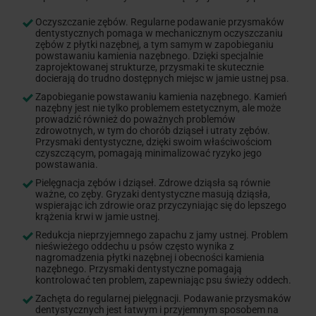
Oczyszczanie zębów. Regularne podawanie przysmaków
dentystycznych pomaga w mechanicznym oczyszczaniu
zębów z płytki nazębnej, a tym samym w zapobieganiu
powstawaniu kamienia nazębnego. Dzięki specjalnie
zaprojektowanej strukturze, przysmaki te skutecznie
docierają do trudno dostępnych miejsc w jamie ustnej psa.
Zapobieganie powstawaniu kamienia nazębnego. Kamień
nazębny jest nie tylko problemem estetycznym, ale może
prowadzić również do poważnych problemów
zdrowotnych, w tym do chorób dziąseł i utraty zębów.
Przysmaki dentystyczne, dzięki swoim właściwościom
czyszczącym, pomagają minimalizować ryzyko jego
powstawania.
Pielęgnacja zębów i dziąseł. Zdrowe dziąsła są równie
ważne, co zęby. Gryzaki dentystyczne masują dziąsła,
wspierając ich zdrowie oraz przyczyniając się do lepszego
krążenia krwi w jamie ustnej.
Redukcja nieprzyjemnego zapachu z jamy ustnej. Problem
nieświeżego oddechu u psów często wynika z
nagromadzenia płytki nazębnej i obecności kamienia
nazębnego. Przysmaki dentystyczne pomagają
kontrolować ten problem, zapewniając psu świeży oddech.
Zachęta do regularnej pielęgnacji. Podawanie przysmaków
dentystycznych jest łatwym i przyjemnym sposobem na