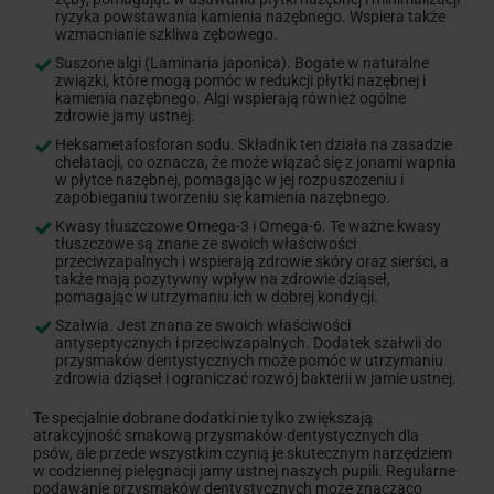
ryzyka powstawania kamienia nazębnego. Wspiera także
wzmacnianie szkliwa zębowego.
Suszone algi (Laminaria japonica). Bogate w naturalne
związki, które mogą pomóc w redukcji płytki nazębnej i
kamienia nazębnego. Algi wspierają również ogólne
zdrowie jamy ustnej.
Heksametafosforan sodu. Składnik ten działa na zasadzie
chelatacji, co oznacza, że może wiązać się z jonami wapnia
w płytce nazębnej, pomagając w jej rozpuszczeniu i
zapobieganiu tworzeniu się kamienia nazębnego.
Kwasy tłuszczowe Omega-3 i Omega-6. Te ważne kwasy
tłuszczowe są znane ze swoich właściwości
przeciwzapalnych i wspierają zdrowie skóry oraz sierści, a
także mają pozytywny wpływ na zdrowie dziąseł,
pomagając w utrzymaniu ich w dobrej kondycji.
Szałwia. Jest znana ze swoich właściwości
antyseptycznych i przeciwzapalnych. Dodatek szałwii do
przysmaków dentystycznych może pomóc w utrzymaniu
zdrowia dziąseł i ograniczać rozwój bakterii w jamie ustnej.
Te specjalnie dobrane dodatki nie tylko zwiększają
atrakcyjność smakową przysmaków dentystycznych dla
psów, ale przede wszystkim czynią je skutecznym narzędziem
w codziennej pielęgnacji jamy ustnej naszych pupili. Regularne
podawanie przysmaków dentystycznych może znacząco