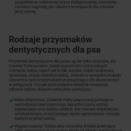
uzupełnienie codziennej rutyny pielęgnacyjnej, stanowiąc
zarówno nagrodę, jak i skuteczne wsparcie dla zdrowia
jamy ustnej.
Rodzaje przysmaków
dentystycznych dla psa
Przysmaki dentystyczne dla psów są nie tylko smaczne, ale
również funkcjonalne. Dzięki zawartości różnorodnych
rodzajów mięsa, takich jak królik, kaczka, indyk i wołowina,
sprawiają, że psy chętnie je jedzą. Jednak to specjalne dodatki
zawarte w tych przysmakach przesądzają o ich skuteczności
w pielęgnacji. Oto jak poszczególne składniki wspierają
zdrowie zębów, dziąseł i całej jamy ustnej psa:
Mięta pieprzowa. Dodatek mięty pieprzowej pomaga w
neutralizacji nieprzyjemnego zapachu z jamy ustnej,
zapewniając psu świeży oddech. Ma również właściwości
antybakteryjne, przyczyniając się do ograniczenia rozwoju
bakterii w jamie ustnej.
Węglan wapnia. Działa jako naturalny środek polerujący
zęby, pomagając w usuwaniu płytki nazębnej i minimalizacji