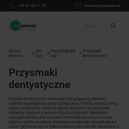
+48 22 122 11 78
hodowcy@vetexpert.eu
Strona
Dla
Przysmaki dla
Przysmaki
główna
psa
psa
dentystyczne
Przysmaki
dentystyczne
Gryzaki dentystyczne stanowią niezastąpiony element
codziennej pielęgnacji jamy ustnej psów. Pełnią one kluczową
rolę w utrzymaniu zdrowia zębów, dziąseł oraz świeżości
oddechu naszych czworonożnych przyjaciół. Specjalnie
zaprojektowane, aby wspierać mechaniczne oczyszczanie
zębów z płytki nazębnej i kamienia nazębnego, przysmaki do
żucia i gryzienia są nie tylko smaczne, ale również skuteczne w