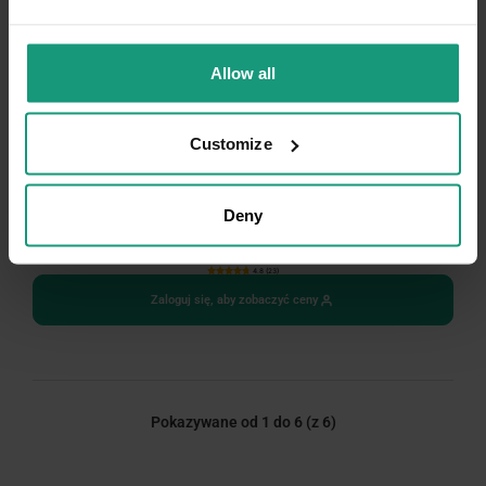
Allow all
Customize
Mr. Bandit Dental Sticks z wołowiną 110g
Deny
4.8 (23)
Zaloguj się, aby zobaczyć ceny
Pokazywane od 1 do 6
(z 6)