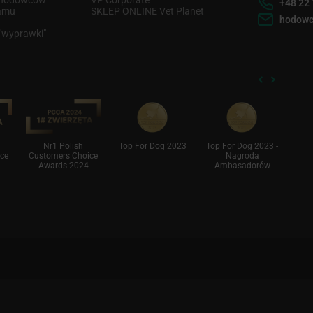
+48 22 
ramu
SKLEP ONLINE Vet Planet
hodowc
 "wyprawki"
Nr1 Polish
Top For Dog 2023
Top For Dog 2023 -
S
ce
Customers Choice
Nagroda
Awards 2024
Ambasadorów