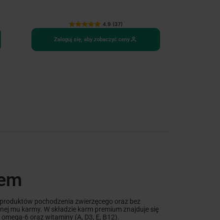
4.9 (37)
Zaloguj się, aby zobaczyć ceny
dem
i produktów pochodzenia zwierzęcego oraz bez
nej mu karmy. W składzie karm premium znajduje się
 omega-6 oraz witaminy (A, D3, E, B12).