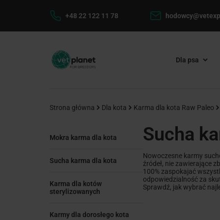
+48 22 122 11 78
hodowcy@vetexp
Dla psa
Strona główna
Dla kota
Karma dla kota Raw Paleo
Sucha ka
Mokra karma dla kota
Nowoczesne karmy suche 
Sucha karma dla kota
źródeł, nie zawierające 
100% zaspokajać wszystki
odpowiedzialność za sku
Karma dla kotów
Sprawdź, jak wybrać najl
sterylizowanych
Karmy dla dorosłego kota