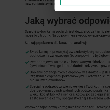
nawadniania zwierzaka.
Jaką wybrać odpowi
Szeroki wybór karm suchych jest duży, a co za tym idzie
może być trudny. Na co powinien zwrócić uwagę opiekun
Szukając pokarmu dla kota, przeanalizuj:
Skład karmy – przeczytaj uważnie etykietę na opakow
pochodzenia zwierzęcego (to one powinny być główny
Pełnoporcjowa karma o zbilansowanym składzie – upe
żywieniowe Twojego kota. Składniki odżywcze powin
Unikanie potencjalnych alergenów w składzie – jeśli 
Częstymi alergenami pokarmowymi u kotów są: kurczak
białka i węglowodanów.
Specjalne potrzeby żywieniowe - jeśli Twój kot ma s
dostosowaną do indywidualnych potrzeb pupila. Kar
wieku, kociąt lub kota seniora, kotów po zabiegu s
zastosowanie karmy specjalistycznej z lekarzem wete
Wprowadzając nową karmę uważnie monitoruj reakcje swo