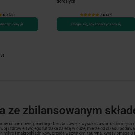
dorosłych
5.0 (74)
5.0 (47)
zobaczyć ceny
Zaloguj się, aby zobaczyć ceny
 3)
ta ze zbilansowanym skła
karmy suche nowej generacji - bezzbożowe, z wysoką zawartością mięsa 
ój i zdrowie Twojego futrzaka zależą w dużej mierze od składu podawa
ch mikro i makroskładników, przede wszystkim: tauryna, kwasy omega-3 i