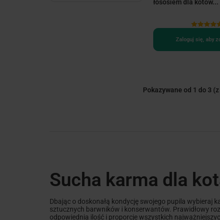
łososiem dla kotów...
Zaloguj się, aby 
Pokazywane od 1 do 3
(z
Sucha karma dla ko
Dbając o doskonałą kondycję swojego pupila wybieraj 
sztucznych barwników i konserwantów. Prawidłowy rozw
odpowiednia ilość i proporcje wszystkich najważniejszy