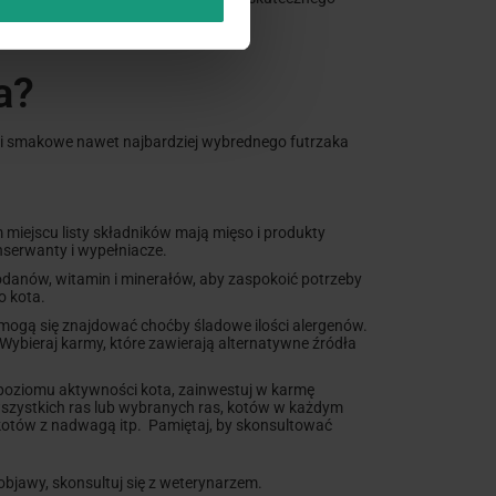
a?
ubki smakowe nawet najbardziej wybrednego futrzaka
miejscu listy składników mają mięso i produkty
nserwanty i wypełniacze.
odanów, witamin i minerałów, aby zaspokoić potrzeby
o kota.
ej mogą się znajdować choćby śladowe ilości alergenów.
Wybieraj karmy, które zawierają alternatywne źródła
y poziomu aktywności kota, zainwestuj w karmę
wszystkich ras lub wybranych ras, kotów w każdym
 kotów z nadwagą itp. Pamiętaj, by skonsultować
bjawy, skonsultuj się z weterynarzem.