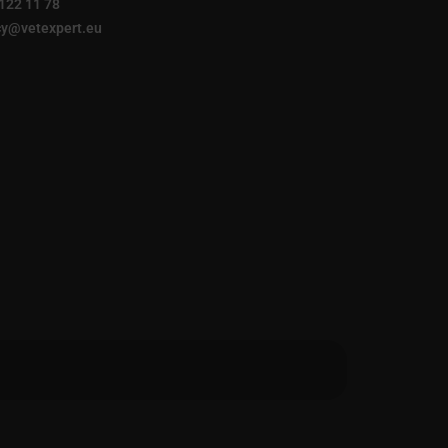
122 11 78
y@vetexpert.eu
finksy 2023
Sfinksy 2022
Top For Dog 2022
Sfinksy 2021