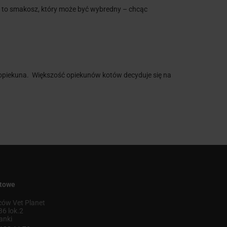
t to smakosz, który może być wybredny – chcąc
 opiekuna. Większość opiekunów kotów decyduje się na
ktowe
ów Vet Planet
36 lok.2
anki