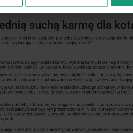
ednią suchą karmę dla kot
 - znalezienie tej która zaspokoi potrzeby żywieniowe kota i zaspokoi k
 kota, wybierając suchą karmę dla swojego kota?
aniu i zwróć uwagę na skład karmy. Wybieraj karmy, które na pierwszym 
m źródłem białka!). Unikaj karm, które zawierają sztuczne barwniki, ko
wnij się, że karma zawiera odpowiednią ilość białka, tłuszczu, węglow
ny być zbilansowane i dostosowane do wieku, wagi i aktywności Twojeg
Twój kot jest uczulony na określone składniki, zrezygnuj z karmy, w któr
, wołowina, ryby i zboża (przede wszystkim gluten pszeniczny) i soja. 
pecjalne potrzeby zdrowotne, wynikające z rasy, wieku, stanu zdrowia cz
my specjalistyczne mogą być przeznaczone m.in. dla: dorosłych kotów 
terylizacji, kotów cierpiących z powodu problemów z układem moczowym,
rynarii.
jego kota! Jeśli po zmianie diety zauważysz jakiekolwiek niepokojące o