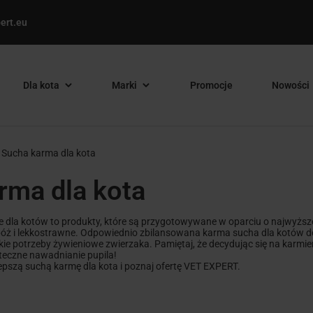
ert.eu
Dla kota
Marki
Promocje
Nowości
Sucha karma dla kota
rma dla kota
dla kotów to produkty, które są przygotowywane w oparciu o najwyższe
zbóż i lekkostrawne. Odpowiednio zbilansowana karma sucha dla kotów 
e potrzeby żywieniowe zwierzaka. Pamiętaj, że decydując się na karmien
teczne nawadnianie pupila!
epszą suchą karmę dla kota i poznaj ofertę VET EXPERT.