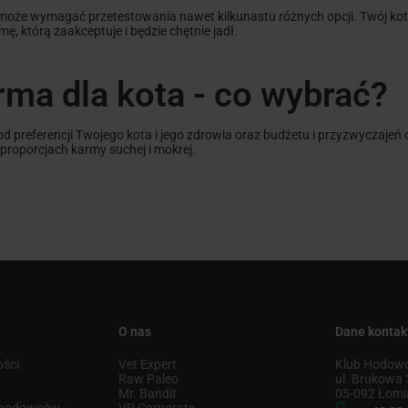
 może wymagać przetestowania nawet kilkunastu różnych opcji. Twój ko
, którą zaakceptuje i będzie chętnie jadł.
ma dla kota - co wybrać?
 preferencji Twojego kota i jego zdrowia oraz budżetu i przyzwyczajeń
 proporcjach karmy suchej i mokrej.
O nas
Dane konta
ości
Vet Expert
Klub Hodowc
u
Raw Paleo
ul. Brukowa 
Mr. Bandit
05-092 Łomi
u hodowców
VP Corporate