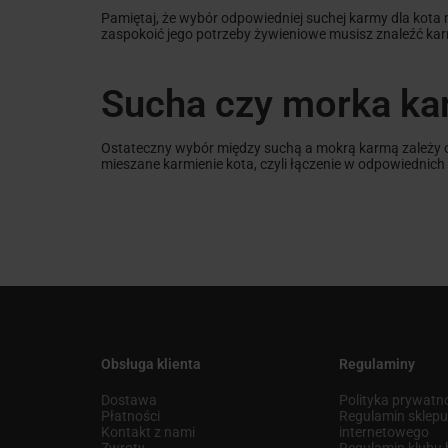
Pamiętaj, że wybór odpowiedniej suchej karmy dla kota
zaspokoić jego potrzeby żywieniowe musisz znaleźć karmę
Sucha czy morka kar
Ostateczny wybór między suchą a mokrą karmą zależy od
mieszane karmienie kota, czyli łączenie w odpowiednich
Obsługa klienta
Regulaminy
Dostawa
Polityka prywatn
Płatności
Regulamin sklep
Kontakt z nami
internetowego
Zwroty
Regulamin klub