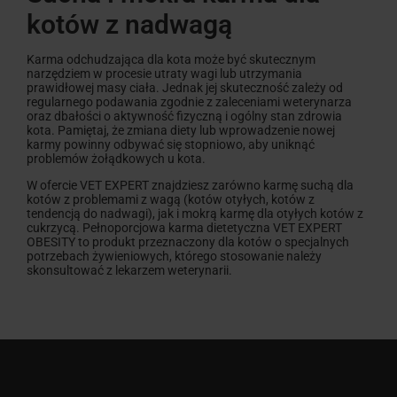
kotów z nadwagą
Karma odchudzająca dla kota może być skutecznym
narzędziem w procesie utraty wagi lub utrzymania
prawidłowej masy ciała. Jednak jej skuteczność zależy od
regularnego podawania zgodnie z zaleceniami weterynarza
oraz dbałości o aktywność fizyczną i ogólny stan zdrowia
kota. Pamiętaj, że zmiana diety lub wprowadzenie nowej
karmy powinny odbywać się stopniowo, aby uniknąć
problemów żołądkowych u kota.
W ofercie VET EXPERT znajdziesz zarówno karmę suchą dla
kotów z problemami z wagą (kotów otyłych, kotów z
tendencją do nadwagi), jak i mokrą karmę dla otyłych kotów z
cukrzycą. Pełnoporcjowa karma dietetyczna VET EXPERT
OBESITY to produkt przeznaczony dla kotów o specjalnych
potrzebach żywieniowych, którego stosowanie należy
skonsultować z lekarzem weterynarii.