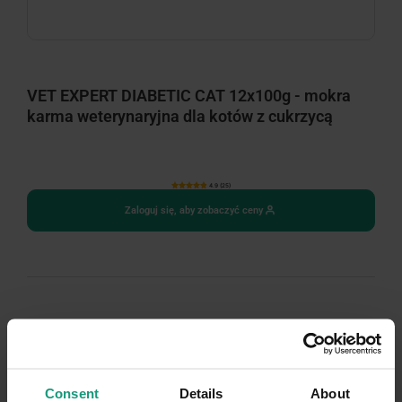
VET EXPERT DIABETIC CAT 12x100g - mokra
karma weterynaryjna dla kotów z cukrzycą
4.9 (25)
Zaloguj się, aby zobaczyć ceny
Consent
Details
About