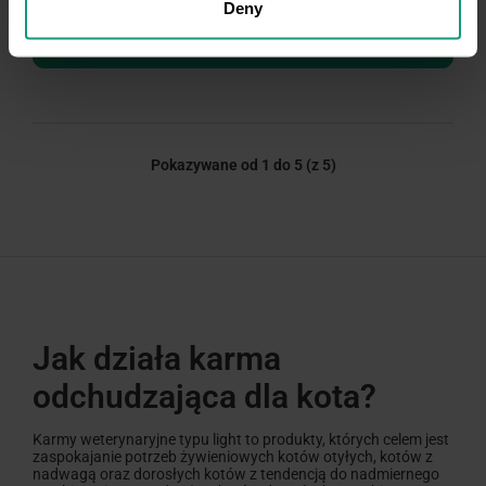
Deny
Zaloguj się, aby zobaczyć ceny
Pokazywane od 1 do 5
(z 5)
Jak działa karma
odchudzająca dla kota?
Karmy weterynaryjne typu light to produkty, których celem jest
zaspokajanie potrzeb żywieniowych kotów otyłych, kotów z
nadwagą oraz dorosłych kotów z tendencją do nadmiernego