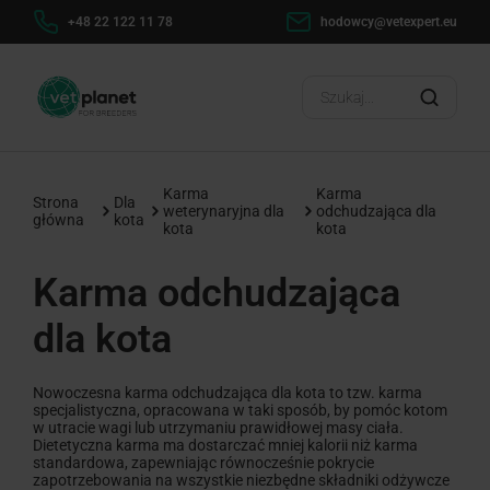
+48 22 122 11 78
hodowcy@vetexpert.eu
Karma
Karma
Strona
Dla
weterynaryjna dla
odchudzająca dla
główna
kota
kota
kota
Karma odchudzająca
dla kota
Nowoczesna karma odchudzająca dla kota to tzw. karma
specjalistyczna, opracowana w taki sposób, by pomóc kotom
w utracie wagi lub utrzymaniu prawidłowej masy ciała.
Dietetyczna karma ma dostarczać mniej kalorii niż karma
standardowa, zapewniając równocześnie pokrycie
zapotrzebowania na wszystkie niezbędne składniki odżywcze