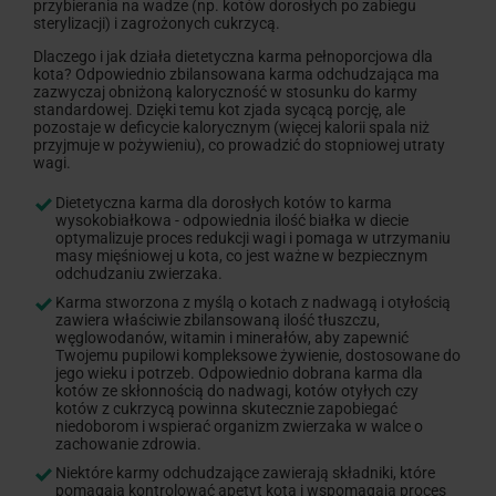
przybierania na wadze (np. kotów dorosłych po zabiegu
sterylizacji) i zagrożonych cukrzycą.
Dlaczego i jak działa dietetyczna karma pełnoporcjowa dla
kota? Odpowiednio zbilansowana karma odchudzająca ma
zazwyczaj obniżoną kaloryczność w stosunku do karmy
standardowej. Dzięki temu kot zjada sycącą porcję, ale
pozostaje w deficycie kalorycznym (więcej kalorii spala niż
przyjmuje w pożywieniu), co prowadzić do stopniowej utraty
wagi.
Dietetyczna karma dla dorosłych kotów to karma
wysokobiałkowa - odpowiednia ilość białka w diecie
optymalizuje proces redukcji wagi i pomaga w utrzymaniu
masy mięśniowej u kota, co jest ważne w bezpiecznym
odchudzaniu zwierzaka.
Karma stworzona z myślą o kotach z nadwagą i otyłością
zawiera właściwie zbilansowaną ilość tłuszczu,
węglowodanów, witamin i minerałów, aby zapewnić
Twojemu pupilowi kompleksowe żywienie, dostosowane do
jego wieku i potrzeb. Odpowiednio dobrana karma dla
kotów ze skłonnością do nadwagi, kotów otyłych czy
kotów z cukrzycą powinna skutecznie zapobiegać
niedoborom i wspierać organizm zwierzaka w walce o
zachowanie zdrowia.
Niektóre karmy odchudzające zawierają składniki, które
pomagają kontrolować apetyt kota i wspomagają proces