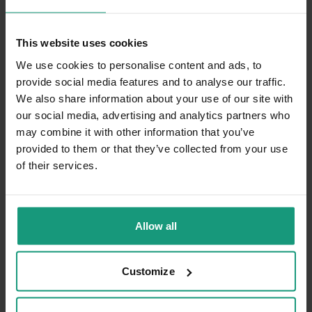
This website uses cookies
We use cookies to personalise content and ads, to
provide social media features and to analyse our traffic.
We also share information about your use of our site with
our social media, advertising and analytics partners who
may combine it with other information that you’ve
provided to them or that they’ve collected from your use
of their services.
Allow all
VET EXPERT DIABETIC CAT 100g - mokra karma
weterynaryjna dla kotów z cukrzycą
Customize