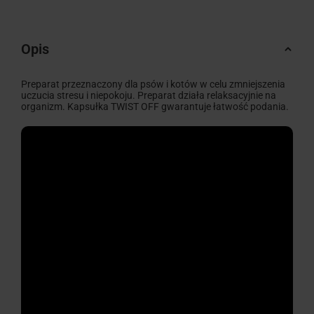
Opis
Preparat przeznaczony dla psów i kotów w celu zmniejszenia
uczucia stresu i niepokoju. Preparat działa relaksacyjnie na
organizm. Kapsułka TWIST OFF gwarantuje łatwość podania.