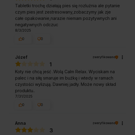
Tabletki trochę działają pies się rozluźnia ale pytanie
czym pies jest zestresowany,zobaczymy jak zje
całe opakowanie,narazie niemam pozytywnych ani
negatywnych odczuc
8/3/2025
0
0
Józef
zweryfikowano
1
Koty nie chcą jeść .Wolą Calm Relax. Wyciskam na
palec i na siłę smaruje im bużkę i wtedy w ramach
czystości wylizują. Dawniej jadły. Może nowy skład
produktu..
7/31/2025
0
0
Anna
zweryfikowano
3