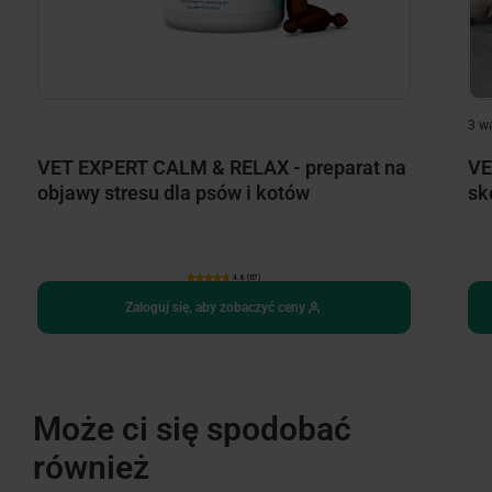
3 w
VET EXPERT CALM & RELAX - preparat na
VE
objawy stresu dla psów i kotów
sk
4.8 (117)
Zaloguj się, aby zobaczyć ceny
Może ci się spodobać
również