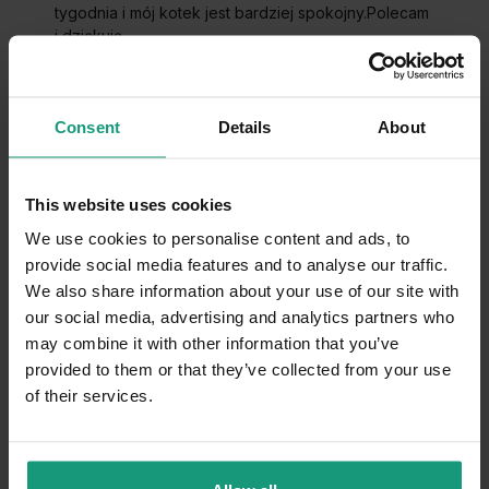
tygodnia i mój kotek jest bardziej spokojny.Polecam
i dziękuję.
7/9/2026
0
0
Consent
Details
About
Dorota
zweryfikowano
5
This website uses cookies
podawałam dla 2 letniej kotki przy wprowadzeniu
nowego koteczka 5 m-go do stada .Preparat działa
We use cookies to personalise content and ads, to
kotek zjada smakowicie i jest wyciszony.
provide social media features and to analyse our traffic.
5/5/2026
We also share information about your use of our site with
0
0
our social media, advertising and analytics partners who
may combine it with other information that you’ve
provided to them or that they’ve collected from your use
Klient vetplanet.st...
zweryfikowano
4
of their services.
Kotka bardzo nerwowa. Wydaje się, że trochę
pomaga.👍️
4/5/2026