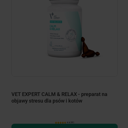
VET EXPERT CALM & RELAX - preparat na
V
objawy stresu dla psów i kotów
n
4.8 (117)