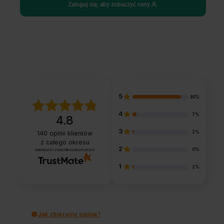
Zaloguj się, aby zobaczyć ceny
5
89%
4
7%
4.8
3
2%
140
opinii klientów
z całego okresu
2
0%
zebranych i zweryfikowanych przez
1
2%
Jak zbieramy opinie?