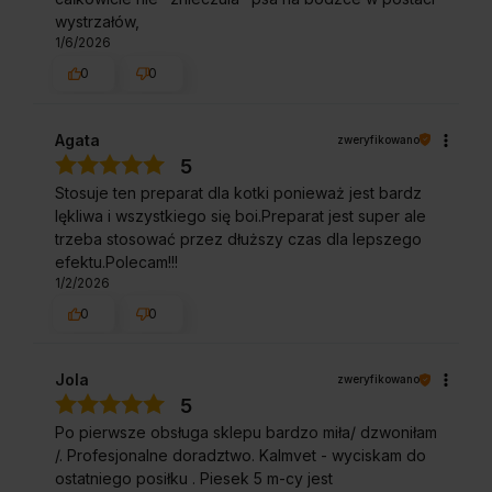
wystrzałów,
1/6/2026
0
0
Agata
zweryfikowano
5
Stosuje ten preparat dla kotki ponieważ jest bardz
lękliwa i wszystkiego się boi.Preparat jest super ale
trzeba stosować przez dłuższy czas dla lepszego
efektu.Polecam!!!
1/2/2026
0
0
Jola
zweryfikowano
5
Po pierwsze obsługa sklepu bardzo miła/ dzwoniłam
/. Profesjonalne doradztwo. Kalmvet - wyciskam do
ostatniego posiłku . Piesek 5 m-cy jest