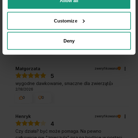
Allow all
0
0
Customize
Angelika
zweryfikowano
5
Polecam
Deny
3/4/2026
0
0
Małgorzata
zweryfikowano
5
wygodne dawkowanie, smaczne dla zwierząt👍️
2/18/2026
0
0
Henryk
zweryfikowano
4
Czy działa? być może pomaga. Na pewno
całkowicie nie "znieczula" psa na bodźce w postaci