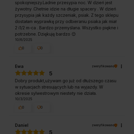
spokojniejszy.Ladnie przesypia noc. W dzień jest
żywotny .Chetnie idzie na długie spacery . W dzień
przysypia jak każdy szczeniak, psiak. Z tego sklepu
dostałam wyprawkę przy odbieraniu psiaka jak miał
2 i1/2 m-ca . Bardzo przemyślana. Wszystko piękne i
potrzebne. Dziękuję bardzo 😊
10/6/2025
0
0
Ewa
zweryfikowano
5
Dobry produkt,używam go już od dłuższego czasu
w sytuacjach stresujących lub na wyjazdy. W
okresie sylwestrowym niestety nie działa.
10/3/2025
0
0
Daniel
zweryfikowano
5