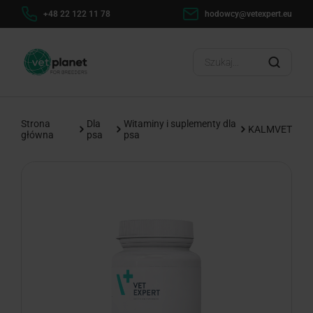
+48 22 122 11 78
hodowcy@vetexpert.eu
Strona
Dla
Witaminy i suplementy dla
KALMVET
główna
psa
psa