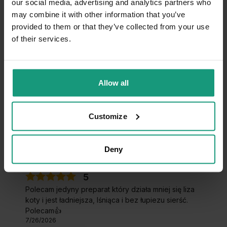
our social media, advertising and analytics partners who
12/19/2024
may combine it with other information that you’ve
0
0
provided to them or that they’ve collected from your use
of their services.
Gabriela
zweryfikowano
5
Bogaty w niezbędne kwasy tłuszczowe.
Allow all
Zauważyłam znaczną poprawę po kilku tygodniach
stosowania. Opakowanie dobrze zabezpiecza
zawartość, jest szczelne. 🔥💪
Customize
8/6/2026
0
0
Deny
Ewelina
zweryfikowano
5
Polecam jedyny preparat który działa mniej się liza
koty i jest ładniejsza, lśniąca i bez łupiezu sierść.
Polecam👍️
7/26/2026