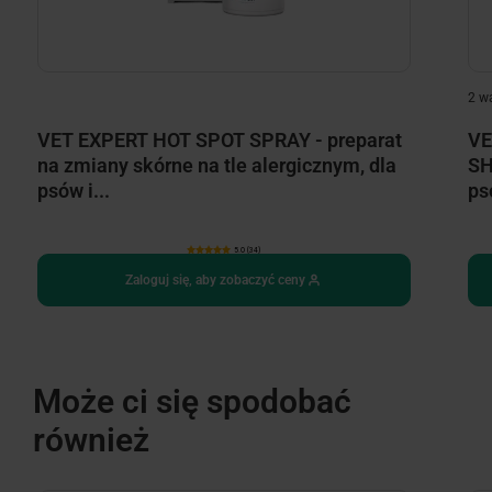
2 w
VET EXPERT HOT SPOT SPRAY - preparat
VE
na zmiany skórne na tle alergicznym, dla
SH
psów i...
ps
5.0 (34)
Zaloguj się, aby zobaczyć ceny
Może ci się spodobać
również