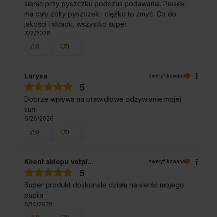
sierść przy pyszczku podczas podawania. Piesek
ma cały żółty pyszczek i ciężko to zmyć. Co do
jakości i składu, wszystko super
7/7/2026
0
0
Larysa
zweryfikowano
5
Dobrze wpływa na prawidłowe odżywianie mojej
suni
6/26/2026
0
0
Klient sklepu vetpl...
zweryfikowano
5
Super produkt doskonale działa na sierść mojego
pupila
6/14/2026