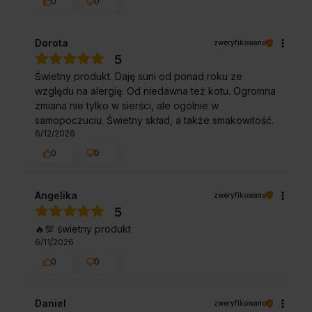
0
0
Dorota
zweryfikowano
5
Świetny produkt. Daję suni od ponad roku ze
względu na alergię. Od niedawna też kotu. Ogromna
zmiana nie tylko w sierści, ale ogólnie w
samopoczuciu. Świetny skład, a także smakowitość.
6/12/2026
0
0
Angelika
zweryfikowano
5
🔥💯 świetny produkt
6/11/2026
0
0
Daniel
zweryfikowano