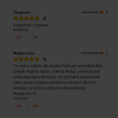
Zbigniew
zweryfikowano
5
👍️zgodnie z opisem
5/19/2026
0
0
Malgorzata
zweryfikowano
5
To dobry wybór dla pieska Polecam wszystkim.Moj
piesek chętnie zjada z karmą Widać że sierść jest
mniej matowa a skóra już nie jest taka sucha.Bede
dalej dawać mojemu pieskowi vetoskin ultra bo
pomaga na skórę a mój pies ma problemy
alergiczne 🐶
5/11/2026
0
0