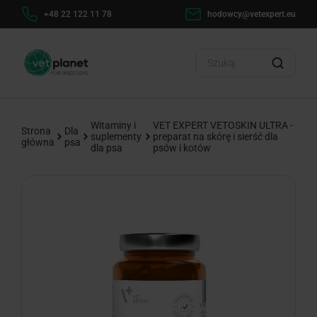
+48 22 122 11 78
hodowcy@vetexpert.eu
Witaminy i
VET EXPERT VETOSKIN ULTRA -
Strona
Dla
suplementy
preparat na skórę i sierść dla
główna
psa
dla psa
psów i kotów