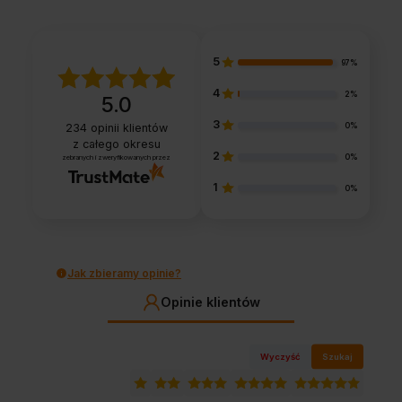
5
97%
4
2%
5.0
3
0%
234
opinii klientów
z całego okresu
2
0%
zebranych i zweryfikowanych przez
1
0%
Jak zbieramy opinie?
Opinie klientów
Wyczyść
Szukaj