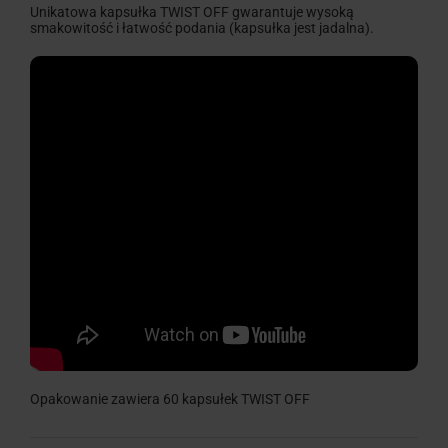
Unikatowa kapsułka TWIST OFF gwarantuje wysoką
smakowitość i łatwość podania (kapsułka jest jadalna).
Opakowanie zawiera 60 kapsułek TWIST OFF