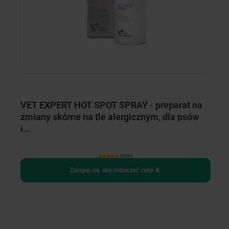
2 
VET EXPERT HOT SPOT SPRAY - preparat na
V
zmiany skórne na tle alergicznym, dla psów
s
i...
5.0 (34)
Zaloguj się, aby zobaczyć ceny