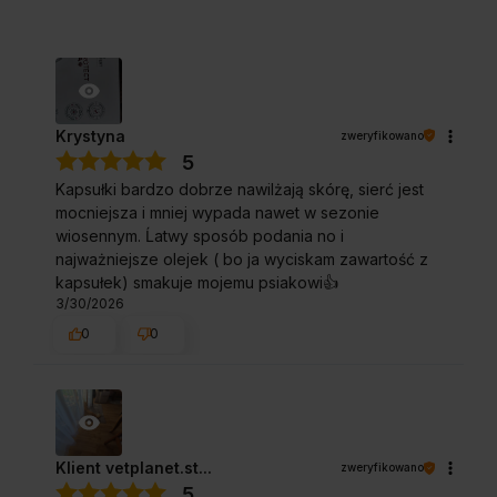
Krystyna
zweryfikowano
5
Kapsułki bardzo dobrze nawilżają skórę, sierć jest
mocniejsza i mniej wypada nawet w sezonie
wiosennym. Ĺatwy sposób podania no i
najważniejsze olejek ( bo ja wyciskam zawartość z
kapsułek) smakuje mojemu psiakowi👍️
3/30/2026
0
0
Klient vetplanet.st...
zweryfikowano
5