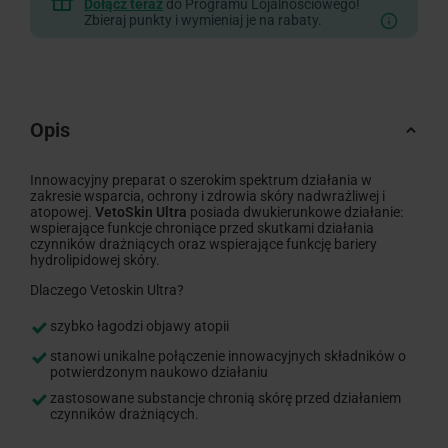
Dołącz teraz
do Programu Lojalnościowego!
Zbieraj punkty i wymieniaj je na rabaty.
Opis
Innowacyjny preparat o szerokim spektrum działania w
zakresie wsparcia, ochrony i zdrowia skóry nadwrażliwej i
atopowej.
VetoSkin Ultra
posiada dwukierunkowe działanie:
wspierające funkcje chroniące przed skutkami działania
czynników drażniących oraz wspierające funkcję bariery
hydrolipidowej skóry.
Dlaczego Vetoskin Ultra?
szybko łagodzi objawy atopii
stanowi unikalne połączenie innowacyjnych składników o
potwierdzonym naukowo działaniu
zastosowane substancje chronią skórę przed działaniem
czynników drażniących.